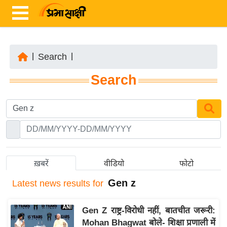
|
Search
|
ता
Search
ज़ा
ख
ब
र
रा
ष्ट्री
ख़बरें
वीडियो
फोटो
य
Gen z
Latest
news results for
अं
त
Gen Z राष्ट्र-विरोधी नहीं, बातचीत जरूरी:
र्रा
Mohan Bhagwat बोले- शिक्षा प्रणाली में
ष्ट्री