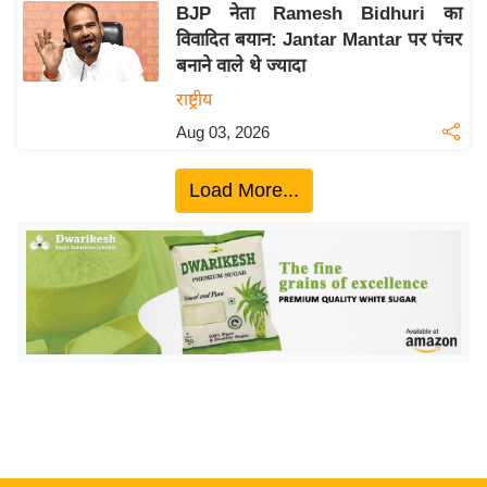
ख्सि
BJP नेता Ramesh Bidhuri का
य
विवादित बयान: Jantar Mantar पर पंचर
त
बनाने वाले थे ज्यादा
यं
राष्ट्रीय
ग
Aug 03, 2026
इं
डि
Load More...
या
सा
हि
त्य
ज
ग
त
ऑ
टो
व