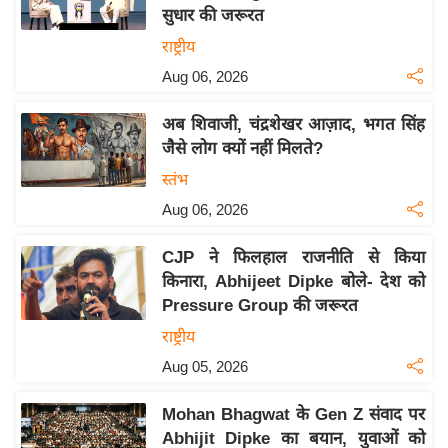
सुधार की जरूरत
य
राष्ट्रीय
बि
Aug 06, 2026
ज़
ने
अब शिवाजी, चंद्रशेखर आज़ाद, भगत सिंह
स
जैसे लोग क्यों नहीं मिलते?
उ
स्तंभ
द्यो
Aug 06, 2026
ग
ज
CJP ने फिलहाल राजनीति से किया
ग
किनारा, Abhijeet Dipke बोले- देश को
त
Pressure Group की जरूरत
वि
राष्ट्रीय
शे
Aug 05, 2026
ष
ज्ञ
Mohan Bhagwat के Gen Z संवाद पर
रा
Abhijit Dipke का बयान, युवाओं को