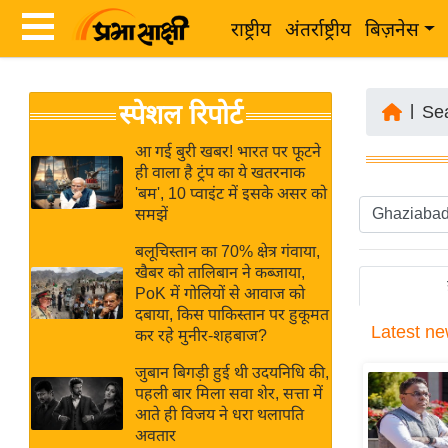
राष्ट्रीय
अंतर्राष्ट्रीय
बिज़नेस
Latest
ता
स्पेशल रिपोर्ट
News
|
Se
ज़ा
in
ख
आ गई बुरी खबर! भारत पर फूटने
Hindi
ही वाला है ट्रंप का ये खतरनाक
ब
'बम', 10 प्वाइंट में इसके असर को
र
समझें
Hindi
राष्ट्रीय
बलूचिस्तान का 70% क्षेत्र गंवाया,
News
अंतर्राष्ट्रीय
खैबर को तालिबान ने कब्जाया,
Live
PoK में गोलियों से आवाज को
बिज़नेस
दबाया, किस पाकिस्तान पर हुकूमत
Latest
ne
उद्योग
कर रहे मुनीर-शहबाज?
Breaking
जगत
News in
जुबान बिगड़ी हुई थी उदयनिधि की,
विशेषज्ञ
पहली बार मिला सवा शेर, सत्ता में
Hindi
आते ही विजय ने धरा थलापति
राय
अवतार