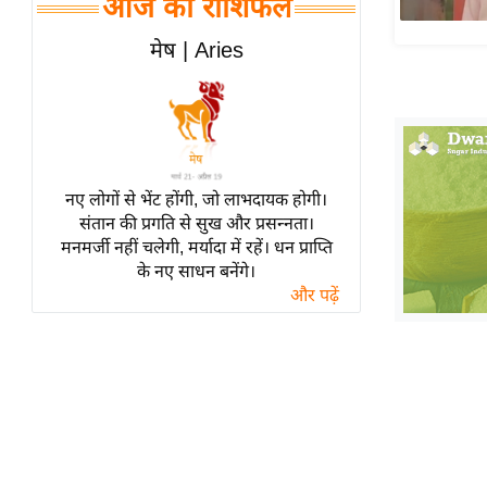
आज का राशिफल
हॉलीवुड
फिल्म समीक्षा
मेष | Aries
Breaking
News
लाइफस्टाइल
टेक्नॉलॉजी
नए लोगों से भेंट होंगी, जो लाभदायक होगी।
ब्यूटी/फैशन
संतान की प्रगति से सुख और प्रसन्नता।
घरेलू नुस्खे
मनमर्जी नहीं चलेगी, मर्यादा में रहें। धन प्राप्ति
के नए साधन बनेंगे।
पर्यटन स्थल
और पढ़ें
फिटनेस मंत्रा
रिलेशनशिप
राजनीति
विश्लेषण
समसामयिक
मातृभूमि