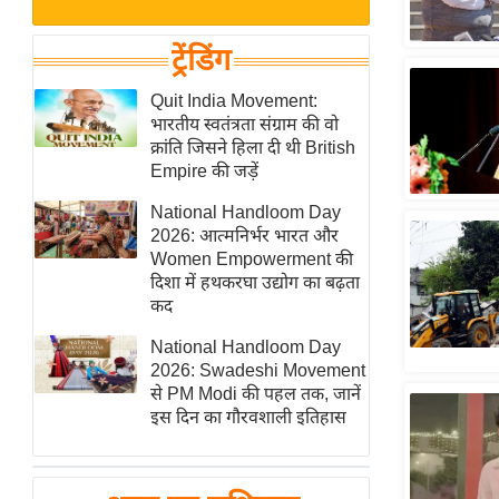
बजट
Hindi
खेल
News
ट्रेंडिंग
क्रिकेट
Hindi
Quit India Movement:
IPL
भारतीय स्वतंत्रता संग्राम की वो
Videos
2026
क्रांति जिसने हिला दी थी British
क्राइम
Empire की जड़ें
ई-पेपर
National Handloom Day
2026: आत्मनिर्भर भारत और
मिसाल बेमिसाल
Women Empowerment की
शख्सियत
दिशा में हथकरघा उद्योग का बढ़ता
यंग इंडिया
कद
साहित्य जगत
National Handloom Day
2026: Swadeshi Movement
ऑटो वर्ल्ड
से PM Modi की पहल तक, जानें
न्यूज ब्रीफ
इस दिन का गौरवशाली इतिहास
मनोरंजन जगत
बॉलीवुड