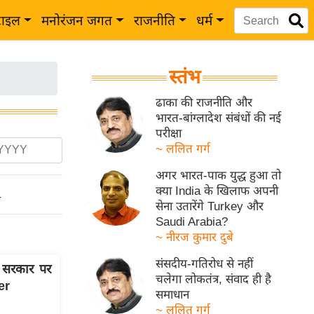
टाइल
मनोरंजन जगत
राजनीति
धर्म
स्तंभ
ढाका की राजनीति और
भारत-बांग्लादेश संबंधों की नई
परीक्षा
~ ललित गर्ग
अगर भारत-पाक युद्ध हुआ तो
क्या India के खिलाफ अपनी
ो
सेना उतारेंगे Turkey और
Saudi Arabia?
~ नीरज कुमार दुबे
संसदीय-गतिरोध से नहीं
 सरकार पर
चलेगा लोकतंत्र, संवाद ही है
er
समाधान
~ ललित गर्ग