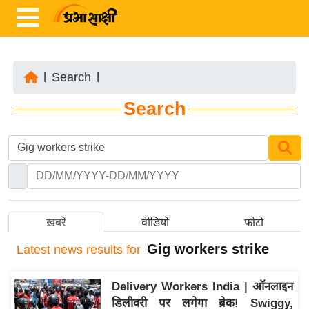
|
Search
|
ता
Search
ज़ा
ख
ब
र
रा
ष्ट्री
ख़बरें
वीडियो
फोटो
य
Gig workers strike
Latest
news results for
अं
त
Delivery Workers India | ऑनलाइन
र्रा
डिलीवरी पर लगेगा ब्रेक! Swiggy,
ष्ट्री