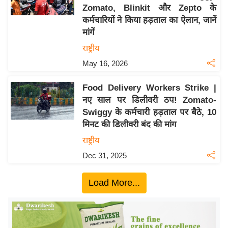
Zomato, Blinkit और Zepto के
य
कर्मचारियों ने किया हड़ताल का ऐलान, जानें
बि
मांगें
ज़
राष्ट्रीय
ने
May 16, 2026
स
उ
Food Delivery Workers Strike |
द्यो
नए साल पर डिलीवरी ठप! Zomato-
ग
Swiggy के कर्मचारी हड़ताल पर बैठे, 10
ज
मिनट की डिलीवरी बंद की मांग
ग
राष्ट्रीय
त
Dec 31, 2025
वि
शे
Load More...
ष
ज्ञ
रा