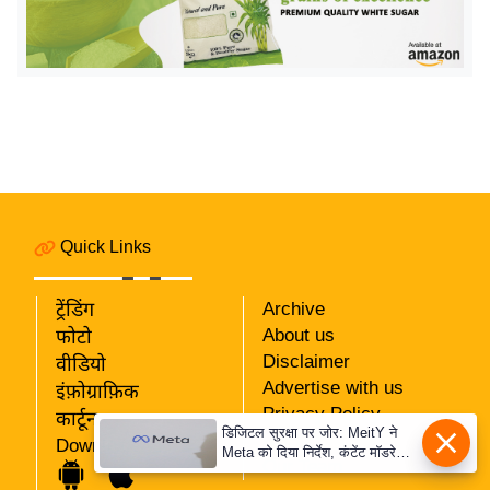
य
ब
ज
ट
खे
ल
क्रि
के
Quick Links
ट
I
ट्रेंडिंग
Archive
P
About us
फोटो
L
Disclaimer
वीडियो
2
Advertise with us
इंफ़ोग्राफ़िक
0
Privacy Policy
कार्टून
2
डिजिटल सुरक्षा पर जोर: MeitY ने
RSS
Download App
6
Meta को दिया निर्देश, कंटेंट मॉडरेशन
Our Team
मजबूत करे
क्रा