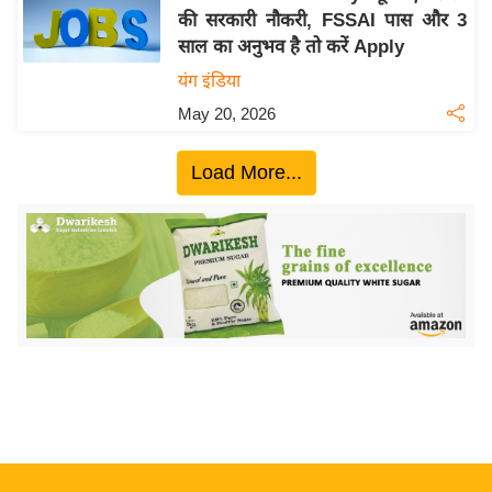
की सरकारी नौकरी, FSSAI पास और 3
य
साल का अनुभव है तो करें Apply
बि
यंग इंडिया
ज़
May 20, 2026
ने
स
Load More...
उ
द्यो
ग
ज
ग
त
वि
शे
ष
ज्ञ
रा