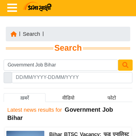
|
Search
|
ता
Search
ज़ा
ख
ब
र
रा
ष्ट्री
ख़बरें
वीडियो
फोटो
य
Government Job
Latest
news results for
अं
Bihar
त
र्रा
Bihar BTSC Vacancy: फूड एनालिस्ट
ष्ट्री