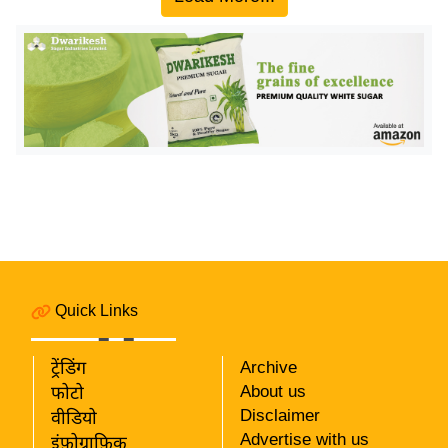
य
ब
ज
ट
खे
ल
क्रि
के
ट
I
P
L
Quick Links
2
0
ट्रेंडिंग
Archive
2
About us
फोटो
6
Disclaimer
वीडियो
Advertise with us
इंफ़ोग्राफ़िक
क्रा