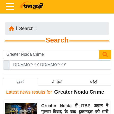
|
Search
|
ता
Search
ज़ा
ख
ब
र
रा
ष्ट्री
ख़बरें
वीडियो
फोटो
य
Greater Noida Crime
Latest
news results for
अं
त
Greater Noida में ITBP जवान ने
र्रा
गुटखा विवाद के बाद दुकानदार को मारी
ष्ट्री