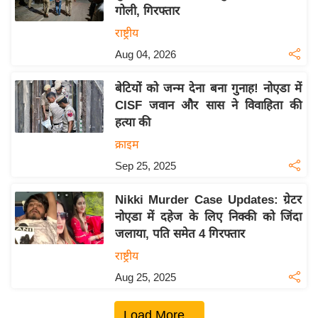
गोली, गिरफ्तार
य
राष्ट्रीय
बि
Aug 04, 2026
ज़
ने
बेटियों को जन्म देना बना गुनाह! नोएडा में
स
CISF जवान और सास ने विवाहिता की
उ
हत्या की
द्यो
क्राइम
ग
Sep 25, 2025
ज
ग
Nikki Murder Case Updates: ग्रेटर
त
नोएडा में दहेज के लिए निक्की को जिंदा
वि
जलाया, पति समेत 4 गिरफ्तार
शे
राष्ट्रीय
ष
Aug 25, 2025
ज्ञ
रा
Load More...