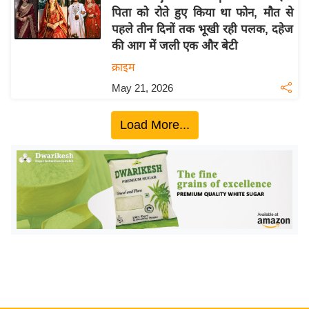
पिता को रोते हुए किया था फोन, मौत से
य
पहले तीन दिनों तक भूखी रही पलक, दहेज
बि
की आग में जली एक और बेटी
ज़
क्राइम
ने
May 21, 2026
स
उ
Load More...
द्यो
ग
ज
ग
त
वि
शे
ष
ज्ञ
रा