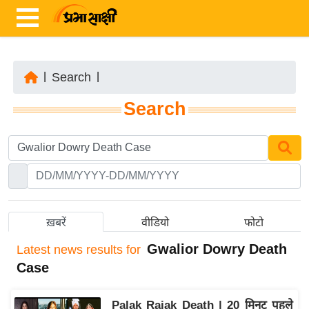
|
Search
|
ता
Search
ज़ा
ख
ब
र
रा
ष्ट्री
ख़बरें
वीडियो
फोटो
य
Gwalior Dowry Death
Latest
news results for
अं
Case
त
र्रा
Palak Rajak Death | 20 मिनट पहले
ष्ट्री