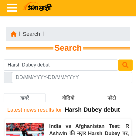
|
Search
|
ता
Search
ज़ा
ख
ब
र
रा
ष्ट्री
ख़बरें
वीडियो
फोटो
य
Harsh Dubey debut
Latest
news results for
अं
त
India vs Afghanistan Test: R
र्रा
Ashwin की नज़र Harsh Dubey पर,
ष्ट्री