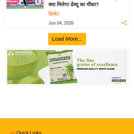
क्या मिलेगा डेब्यू का मौका?
य
क्रिकेट
बि
Jun 04, 2026
ज़
ने
Load More...
स
उ
द्यो
ग
ज
ग
त
वि
शे
ष
ज्ञ
रा
Quick Links