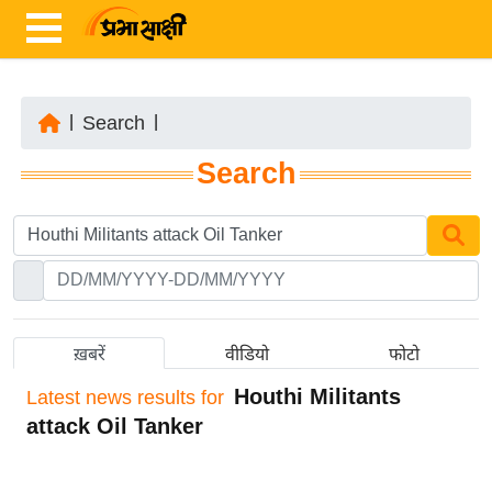
|
Search
|
ता
Search
ज़ा
ख
ब
र
रा
ष्ट्री
ख़बरें
वीडियो
फोटो
य
Houthi Militants
Latest
news results for
अं
attack Oil Tanker
त
र्रा
ष्ट्री