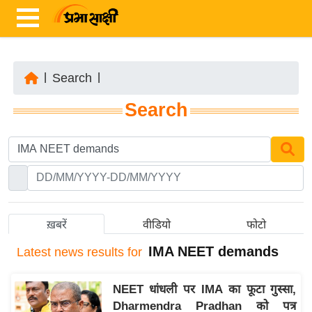
|
Search
|
ता
Search
ज़ा
ख
ब
र
रा
ष्ट्री
ख़बरें
वीडियो
फोटो
य
IMA NEET demands
Latest
news results for
अं
त
NEET धांधली पर IMA का फूटा गुस्सा,
र्रा
Dharmendra Pradhan को पत्र
ष्ट्री