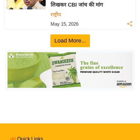
लिखकर CBI जांच की मांग
य
राष्ट्रीय
बि
May 15, 2026
ज़
ने
Load More...
स
उ
द्यो
ग
ज
ग
त
वि
शे
ष
ज्ञ
रा
Quick Links