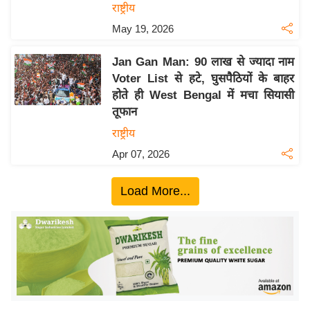
य
राष्ट्रीय
ब
May 19, 2026
ज
ट
Jan Gan Man: 90 लाख से ज्यादा नाम
Voter List से हटे, घुसपैठियों के बाहर
खे
होते ही West Bengal में मचा सियासी
ल
तूफान
क्रि
राष्ट्रीय
के
Apr 07, 2026
ट
I
Load More...
P
L
2
0
2
6
क्रा