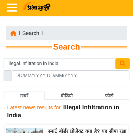
|
Search
|
ता
Search
ज़ा
ख
ब
र
रा
ष्ट्री
ख़बरें
वीडियो
फोटो
य
Illegal Infiltration in
Latest
news results for
अं
India
त
र्रा
स्मार्ट बॉर्डर प्रोजेक्ट क्या है? यह सीमा रक्षा
ष्ट्री