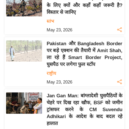
के लिए क्यों और कहाँ कहाँ जरूरी है?
य
विस्तार से जानिए
बि
स्तंभ
ज़
May 23, 2026
ने
स
Pakistan और Bangladesh Border
उ
पर बड़े एक्शन की तैयारी में Amit Shah,
द्यो
ला रहे हैं Smart Border Project,
ग
घुसपैठ पर लगेगा फुल स्टॉप
ज
राष्ट्रीय
ग
May 23, 2026
त
वि
Jan Gan Man: बांग्लादेशी घुसपैठियों के
शे
चेहरे पर दिख रहा खौफ, BSF को जमीन
ष
ट्रांसफर करने के CM Suvendu
ज्ञ
Adhikari के आदेश के बाद बदल रहे
रा
हालात