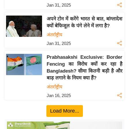
य
Jan 31, 2025
ब
ज
अपने टोन में करेंगे भारत से बात, बांग्लादेश
ट
क्यों बेफिजूल के पंगे लेने में लगा है?
खे
अंतर्राष्ट्रीय
ल
Jan 31, 2025
क्रि
Prabhasakshi Exclusive: Border
के
Fencing का विरोध क्यों कर रहा है
ट
Bangladesh? सीमा कितनी बड़ी है और
I
बाड़ लगाने के नियम क्या हैं?
P
अंतर्राष्ट्रीय
L
Jan 16, 2025
2
0
Load More...
2
6
क्रा