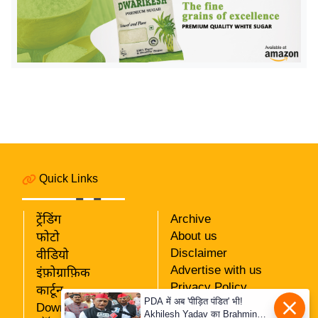
इ
म
ई
-
पे
प
र
मि
सा
Quick Links
ल
ट्रेंडिंग
Archive
बे
About us
फोटो
मि
Disclaimer
वीडियो
सा
Advertise with us
इंफ़ोग्राफ़िक
ल
Privacy Policy
कार्टून
PDA में अब 'पीड़ित पंडित' भी!
RSS
श
Download App
Akhilesh Yadav का Brahmin