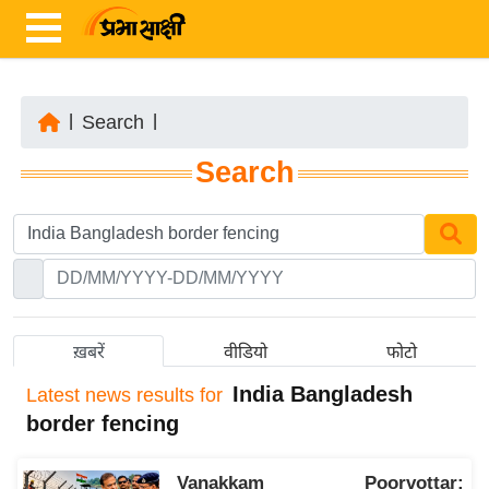
|
Search
|
ता
Search
ज़ा
ख
ब
र
रा
ष्ट्री
ख़बरें
वीडियो
फोटो
य
India Bangladesh
Latest
news results for
अं
border fencing
त
र्रा
Vanakkam Poorvottar:
ष्ट्री