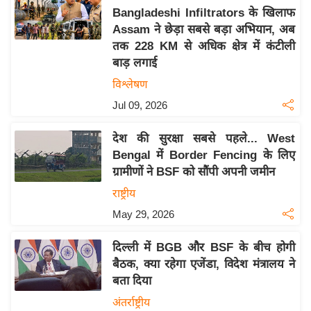
Bangladeshi Infiltrators के खिलाफ
य
Assam ने छेड़ा सबसे बड़ा अभियान, अब
बि
तक 228 KM से अधिक क्षेत्र में कंटीली
ज़
बाड़ लगाई
ने
विश्लेषण
स
Jul 09, 2026
उ
द्यो
देश की सुरक्षा सबसे पहले... West
ग
Bengal में Border Fencing के लिए
ज
ग्रामीणों ने BSF को सौंपी अपनी जमीन
ग
राष्ट्रीय
त
May 29, 2026
वि
शे
दिल्ली में BGB और BSF के बीच होगी
ष
बैठक, क्या रहेगा एजेंडा, विदेश मंत्रालय ने
ज्ञ
बता दिया
रा
अंतर्राष्ट्रीय