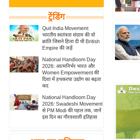
बजट
Hindi
खेल
News
ट्रेंडिंग
क्रिकेट
Hindi
Quit India Movement:
IPL
भारतीय स्वतंत्रता संग्राम की वो
Videos
2026
क्रांति जिसने हिला दी थी British
क्राइम
Empire की जड़ें
ई-पेपर
National Handloom Day
2026: आत्मनिर्भर भारत और
मिसाल बेमिसाल
Women Empowerment की
शख्सियत
दिशा में हथकरघा उद्योग का बढ़ता
यंग इंडिया
कद
साहित्य जगत
National Handloom Day
2026: Swadeshi Movement
ऑटो वर्ल्ड
से PM Modi की पहल तक, जानें
न्यूज ब्रीफ
इस दिन का गौरवशाली इतिहास
मनोरंजन जगत
बॉलीवुड