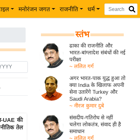
टाइल
मनोरंजन जगत
राजनीति
धर्म
स्तंभ
ढाका की राजनीति और
भारत-बांग्लादेश संबंधों की नई
परीक्षा
~ ललित गर्ग
अगर भारत-पाक युद्ध हुआ तो
क्या India के खिलाफ अपनी
ो
सेना उतारेंगे Turkey और
Saudi Arabia?
~ नीरज कुमार दुबे
संसदीय-गतिरोध से नहीं
त-UAE की
चलेगा लोकतंत्र, संवाद ही है
णनीतिक तेल
समाधान
~ ललित गर्ग