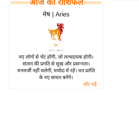
आज का राशिफल
हॉलीवुड
फिल्म समीक्षा
मेष | Aries
Breaking
News
लाइफस्टाइल
टेक्नॉलॉजी
नए लोगों से भेंट होंगी, जो लाभदायक होगी।
ब्यूटी/फैशन
संतान की प्रगति से सुख और प्रसन्नता।
घरेलू नुस्खे
मनमर्जी नहीं चलेगी, मर्यादा में रहें। धन प्राप्ति
के नए साधन बनेंगे।
पर्यटन स्थल
और पढ़ें
फिटनेस मंत्रा
रिलेशनशिप
राजनीति
विश्लेषण
समसामयिक
मातृभूमि