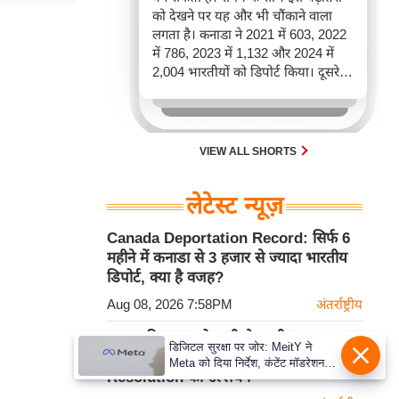
को देखने पर यह और भी चौंकाने वाला
लगता है। कनाडा ने 2021 में 603, 2022
में 786, 2023 में 1,132 और 2024 में
2,004 भारतीयों को डिपोर्ट किया। दूसरे
शब्दों में, 2021 से 2024 के बीच किसी भी
पूरे साल की तुलना में 2026 की पहली
छमाही में ज़्यादा भारतीयों को वापस भेजा
गया।
VIEW ALL SHORTS
लेटेस्ट न्यूज़
Canada Deportation Record: सिर्फ 6
महीने में कनाडा से 3 हजार से ज्यादा भारतीय
डिपोर्ट, क्या है वजह?
Aug 08, 2026 7:58PM
अंतर्राष्ट्रीय
UAE की Iran को कड़ी चेतावनी, ADNOC
डिजिटल सुरक्षा पर जोर: MeitY ने
टैंकर पर Missile Attack को बताया UN
Meta को दिया निर्देश, कंटेंट मॉडरेशन
Resolution का उल्लंघन
मजबूत करे