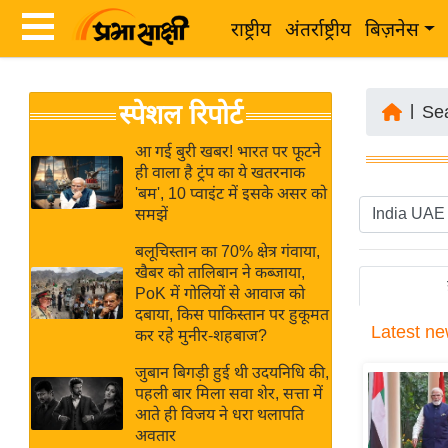
राष्ट्रीय
अंतर्राष्ट्रीय
बिज़नेस
Latest
ता
स्पेशल रिपोर्ट
News
|
Se
ज़ा
in
ख
आ गई बुरी खबर! भारत पर फूटने
Hindi
ही वाला है ट्रंप का ये खतरनाक
ब
'बम', 10 प्वाइंट में इसके असर को
र
समझें
Hindi
राष्ट्रीय
बलूचिस्तान का 70% क्षेत्र गंवाया,
News
अंतर्राष्ट्रीय
खैबर को तालिबान ने कब्जाया,
Live
PoK में गोलियों से आवाज को
बिज़नेस
दबाया, किस पाकिस्तान पर हुकूमत
Latest
ne
उद्योग
कर रहे मुनीर-शहबाज?
Breaking
जगत
News in
जुबान बिगड़ी हुई थी उदयनिधि की,
विशेषज्ञ
पहली बार मिला सवा शेर, सत्ता में
Hindi
आते ही विजय ने धरा थलापति
राय
अवतार