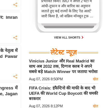
प्रभावित किया। IMD ने अगले 2 घंटों में
आंधी-तूफान व और बारिश का अनुमान
जताते हुए कई राज्यों के लिए 'रेड अलर्ट'
जारी किया है, जो सक्रिय मॉनसून ट्रफ़ और
ार: Imran
चक्रवाती हवाओं के घेरे का परिणाम है,
जिससे यातायात बाधित होने के साथ-साथ
सफदरजंग अस्पताल में भी जलभराव की
स्थिति बनी।
VIEW ALL SHORTS
तृत्व में
लेटेस्ट न्यूज़
ad Pawar
Vinicius Junior और Real Madrid का
साथ अब 2032 तक, दिग्गज क्लब ने अपने
सबसे बड़े Match Winner पर जताया भरोसा
Aug 07, 2026 8:50PM
खेल
ngress में
FIFA Crisis: इंफैन्टिनो की माफी के बाद भी
UEFA की World Cup Boycott की धमकी
ee, Jagan
बरकरार
Aug 07, 2026 8:12PM
खेल