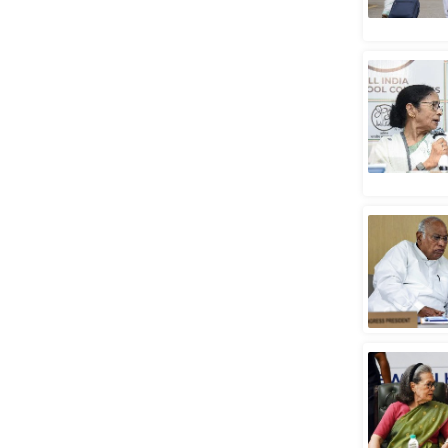
स्तंभ
एम.
आर.
आई.
चाय पर
समीक्षा
धर्म
ज्योतिष
प्रभु
महिमा/
धर्मस्थल
व्रत
त्योहार
राशिफल
विशेष