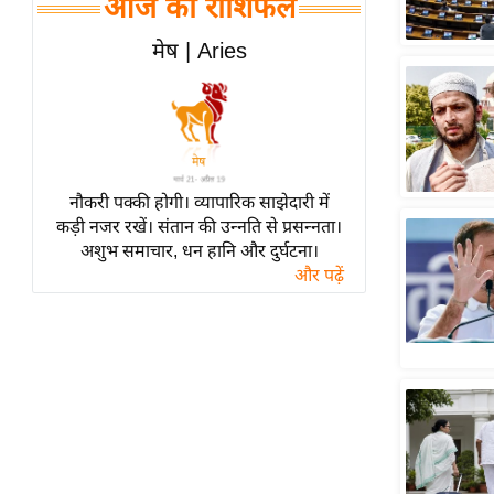
आज का राशिफल
हॉलीवुड
फिल्म समीक्षा
मेष | Aries
Breaking
News
लाइफस्टाइल
टेक्नॉलॉजी
नौकरी पक्की होगी। व्यापारिक साझेदारी में
ब्यूटी/फैशन
कड़ी नजर रखें। संतान की उन्नति से प्रसन्नता।
घरेलू नुस्खे
अशुभ समाचार, धन हानि और दुर्घटना।
और पढ़ें
पर्यटन स्थल
फिटनेस मंत्रा
रिलेशनशिप
राजनीति
विश्लेषण
समसामयिक
मातृभूमि