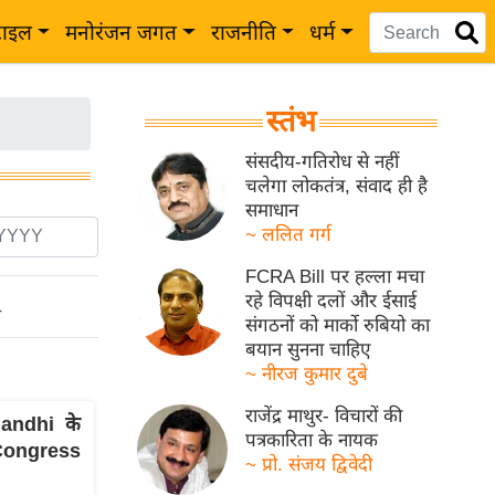
टाइल
मनोरंजन जगत
राजनीति
धर्म
स्तंभ
संसदीय-गतिरोध से नहीं
चलेगा लोकतंत्र, संवाद ही है
समाधान
~ ललित गर्ग
FCRA Bill पर हल्ला मचा
रहे विपक्षी दलों और ईसाई
ो
संगठनों को मार्को रुबियो का
बयान सुनना चाहिए
~ नीरज कुमार दुबे
राजेंद्र माथुर- विचारों की
andhi के
पत्रकारिता के नायक
 Congress
~ प्रो. संजय द्विवेदी