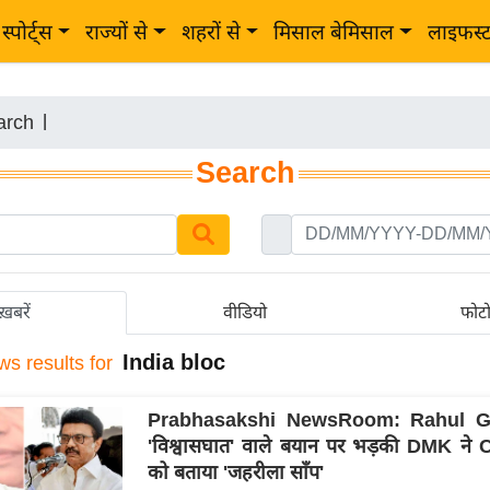
स्पोर्ट्स
राज्यों से
शहरों से
मिसाल बेमिसाल
लाइफस्
arch
|
Search
ख़बरें
वीडियो
फोट
India bloc
ws results for
Prabhasakshi NewsRoom: Rahul G
'विश्वासघात' वाले बयान पर भड़की DMK ने
को बताया 'जहरीला साँप'