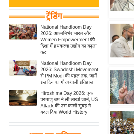
बजट
Hindi
खेल
News
ट्रेंडिंग
क्रिकेट
Hindi
National Handloom Day
IPL
2026: आत्मनिर्भर भारत और
Videos
2026
Women Empowerment की
क्राइम
दिशा में हथकरघा उद्योग का बढ़ता
कद
ई-पेपर
National Handloom Day
मिसाल बेमिसाल
2026: Swadeshi Movement
शख्सियत
से PM Modi की पहल तक, जानें
यंग इंडिया
इस दिन का गौरवशाली इतिहास
साहित्य जगत
Hiroshima Day 2026: एक
परमाणु बम ने ली लाखों जानें, US
ऑटो वर्ल्ड
Attack की उस काली सुबह ने
न्यूज ब्रीफ
बदल दिया World History
मनोरंजन जगत
बॉलीवुड