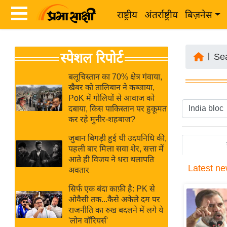
राष्ट्रीय
अंतर्राष्ट्रीय
बिज़नेस
Latest
ता
स्पेशल रिपोर्ट
News
|
Se
ज़ा
in
ख
बलूचिस्तान का 70% क्षेत्र गंवाया,
Hindi
खैबर को तालिबान ने कब्जाया,
ब
PoK में गोलियों से आवाज को
र
दबाया, किस पाकिस्तान पर हुकूमत
Hindi
कर रहे मुनीर-शहबाज?
राष्ट्रीय
News
अंतर्राष्ट्रीय
जुबान बिगड़ी हुई थी उदयनिधि की,
Live
पहली बार मिला सवा शेर, सत्ता में
बिज़नेस
आते ही विजय ने धरा थलापति
Latest
ne
उद्योग
अवतार
Breaking
जगत
News in
सिर्फ एक बंदा काफ़ी है: PK से
विशेषज्ञ
ओवैसी तक...कैसे अकेले दम पर
Hindi
राजनीति का रुख बदलने में लगे ये
राय
'लोन वॉरियर्स'