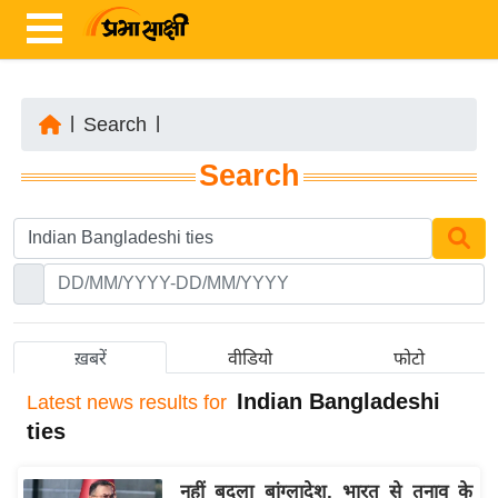
|
Search
|
ता
Search
ज़ा
ख
ब
र
रा
ष्ट्री
ख़बरें
वीडियो
फोटो
य
Indian Bangladeshi
Latest
news results for
अं
ties
त
र्रा
नहीं बदला बांग्लादेश, भारत से तनाव के
ष्ट्री