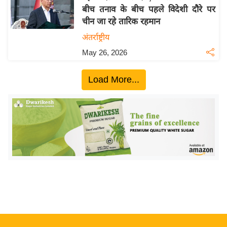
बीच तनाव के बीच पहले विदेशी दौरे पर
य
चीन जा रहे तारिक रहमान
बि
अंतर्राष्ट्रीय
ज़
May 26, 2026
ने
स
Load More...
उ
द्यो
ग
ज
ग
त
वि
शे
ष
ज्ञ
रा