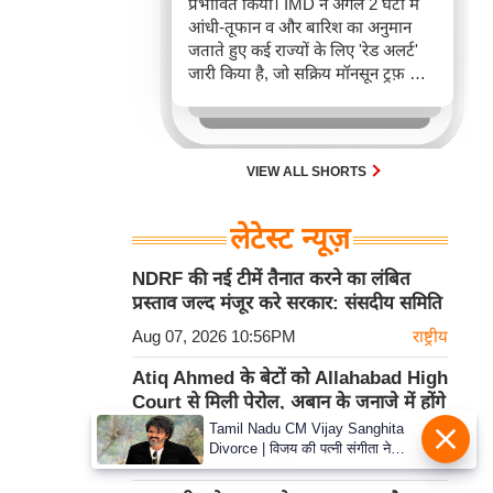
प्रभावित किया। IMD ने अगले 2 घंटों में
आंधी-तूफान व और बारिश का अनुमान
जताते हुए कई राज्यों के लिए 'रेड अलर्ट'
जारी किया है, जो सक्रिय मॉनसून ट्रफ़ और
चक्रवाती हवाओं के घेरे का परिणाम है,
जिससे यातायात बाधित होने के साथ-साथ
सफदरजंग अस्पताल में भी जलभराव की
स्थिति बनी।
VIEW ALL SHORTS
लेटेस्ट न्यूज़
NDRF की नई टीमें तैनात करने का लंबित
प्रस्ताव जल्द मंजूर करे सरकार: संसदीय समिति
Aug 07, 2026 10:56PM
राष्ट्रीय
Atiq Ahmed के बेटों को Allahabad High
Court से मिली पेरोल, अबान के जनाजे में होंगे
शामिल
Tamil Nadu CM Vijay Sanghita
Divorce | विजय की पत्नी संगीता ने
Aug 07, 2026 10:56PM
राष्ट्रीय
वापस ली तलाक की अर्जी, कोर्ट ने मामले
को किया निपटाया