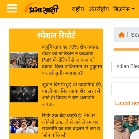
राष्ट्रीय
अंतर्राष्ट्रीय
बिज़नेस
Latest
ता
स्पेशल रिपोर्ट
News
|
Se
ज़ा
in
ख
बलूचिस्तान का 70% क्षेत्र गंवाया,
Hindi
खैबर को तालिबान ने कब्जाया,
ब
PoK में गोलियों से आवाज को
र
दबाया, किस पाकिस्तान पर हुकूमत
Hindi
कर रहे मुनीर-शहबाज?
राष्ट्रीय
News
अंतर्राष्ट्रीय
जुबान बिगड़ी हुई थी उदयनिधि की,
Live
पहली बार मिला सवा शेर, सत्ता में
बिज़नेस
आते ही विजय ने धरा थलापति
Latest
ne
उद्योग
अवतार
Breaking
जगत
News in
सिर्फ एक बंदा काफ़ी है: PK से
विशेषज्ञ
ओवैसी तक...कैसे अकेले दम पर
Hindi
राजनीति का रुख बदलने में लगे ये
राय
'लोन वॉरियर्स'