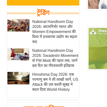
बजट
Hindi
खेल
News
ट्रेंडिंग
क्रिकेट
Hindi
National Handloom Day
IPL
2026: आत्मनिर्भर भारत और
Videos
2026
Women Empowerment की
क्राइम
दिशा में हथकरघा उद्योग का बढ़ता
कद
ई-पेपर
National Handloom Day
मिसाल बेमिसाल
2026: Swadeshi Movement
शख्सियत
से PM Modi की पहल तक, जानें
यंग इंडिया
इस दिन का गौरवशाली इतिहास
साहित्य जगत
Hiroshima Day 2026: एक
परमाणु बम ने ली लाखों जानें, US
ऑटो वर्ल्ड
Attack की उस काली सुबह ने
न्यूज ब्रीफ
बदल दिया World History
मनोरंजन जगत
बॉलीवुड