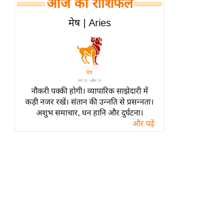
आज का राशिफल
हॉलीवुड
फिल्म समीक्षा
मेष | Aries
Breaking
News
लाइफस्टाइल
टेक्नॉलॉजी
नौकरी पक्की होगी। व्यापारिक साझेदारी में
ब्यूटी/फैशन
कड़ी नजर रखें। संतान की उन्नति से प्रसन्नता।
घरेलू नुस्खे
अशुभ समाचार, धन हानि और दुर्घटना।
और पढ़ें
पर्यटन स्थल
फिटनेस मंत्रा
रिलेशनशिप
राजनीति
विश्लेषण
समसामयिक
मातृभूमि