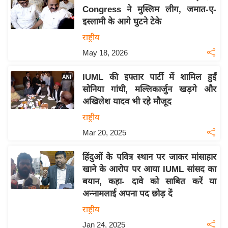
Congress ने मुस्लिम लीग, जमात-ए-
य
इस्लामी के आगे घुटने टेके
बि
राष्ट्रीय
ज़
May 18, 2026
ने
स
IUML की इफ्तार पार्टी में शामिल हुईं
उ
सोनिया गांधी, मल्लिकार्जुन खड़गे और
द्यो
अखिलेश यादव भी रहे मौजूद
ग
राष्ट्रीय
ज
Mar 20, 2025
ग
त
हिंदुओं के पवित्र स्थान पर जाकर मांसाहार
वि
खाने के आरोप पर आया IUML सांसद का
शे
बयान, कहा- दावे को साबित करें या
ष
अन्नामलाई अपना पद छोड़ दें
ज्ञ
राष्ट्रीय
रा
Jan 24, 2025