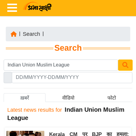
|
Search
|
ता
Search
ज़ा
ख
ब
र
रा
ष्ट्री
ख़बरें
वीडियो
फोटो
य
Indian Union Muslim
Latest
news results for
अं
League
त
र्रा
Kerala CM पर BJP का हमला:
ष्ट्री