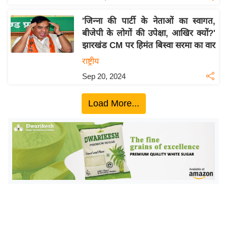
य
ब
'जिन्ना की पार्टी के नेताओं का स्वागत,
ज
बीजेपी के लोगों की उपेक्षा, आखिर क्यों?'
ट
झारखंड CM पर हिमंत बिस्वा सरमा का वार
खे
राष्ट्रीय
ल
Sep 20, 2024
क्रि
के
Load More...
ट
I
P
L
2
0
2
6
क्रा