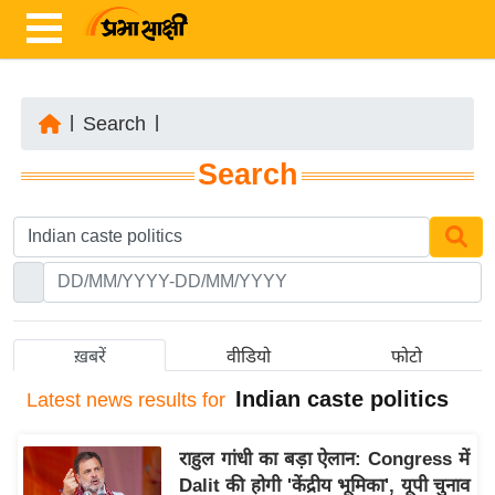
|
Search
|
ता
Search
ज़ा
ख
ब
र
रा
ष्ट्री
ख़बरें
वीडियो
फोटो
य
Indian caste politics
Latest
news results for
अं
त
राहुल गांधी का बड़ा ऐलान: Congress में
र्रा
Dalit की होगी 'केंद्रीय भूमिका', यूपी चुनाव
ष्ट्री