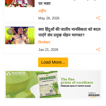
पर नजर
य
राष्ट्रीय
बि
May 26, 2026
ज़
ने
क्या हिंदुओं की जातीय मानसिकता को बदल
स
पाएंगे संघ प्रमुख मोहन भागवत?
उ
विश्लेषण
द्यो
Jan 21, 2026
ग
ज
Load More...
ग
त
वि
शे
ष
ज्ञ
रा