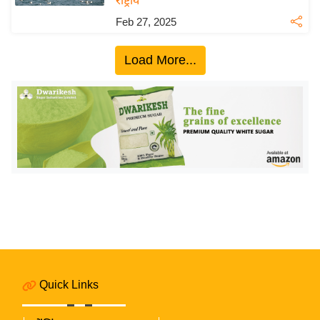
राष्ट्रीय
य
Feb 27, 2025
ब
ज
Load More...
ट
खे
ल
क्रि
के
ट
I
P
L
2
0
2
Quick Links
6
क्रा