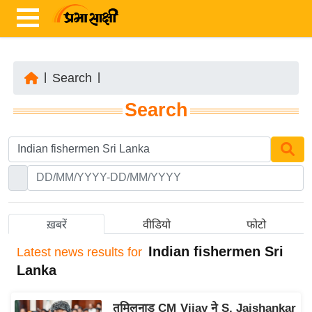
|
Search
|
ता
Search
ज़ा
ख
ब
र
रा
ष्ट्री
ख़बरें
वीडियो
फोटो
य
Indian fishermen Sri
Latest
news results for
अं
Lanka
त
र्रा
तमिलनाडु CM Vijay ने S. Jaishankar
ष्ट्री