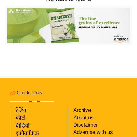
य
बि
ज़
ने
स
उ
द्यो
ग
ज
ग
त
Quick Links
वि
शे
ट्रेंडिंग
Archive
ष
About us
फोटो
ज्ञ
Disclaimer
वीडियो
रा
Advertise with us
इंफ़ोग्राफ़िक