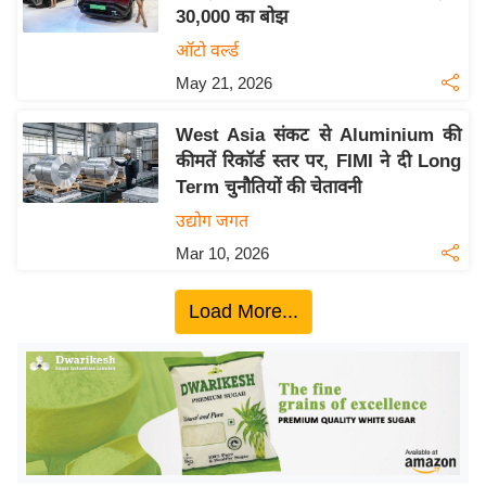
30,000 का बोझ
य
ऑटो वर्ल्ड
बि
May 21, 2026
ज़
ने
West Asia संकट से Aluminium की
स
कीमतें रिकॉर्ड स्तर पर, FIMI ने दी Long
उ
Term चुनौतियों की चेतावनी
द्यो
उद्योग जगत
ग
Mar 10, 2026
ज
ग
Load More...
त
वि
शे
ष
ज्ञ
रा