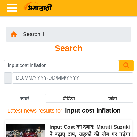
|
Search
|
ता
Search
ज़ा
ख
ब
र
रा
ष्ट्री
ख़बरें
वीडियो
फोटो
य
Input cost inflation
Latest
news results for
अं
त
Input Cost का दबाव: Maruti Suzuki
र्रा
ने बढ़ाए दाम, ग्राहकों की जेब पर पड़ेगा
ष्ट्री