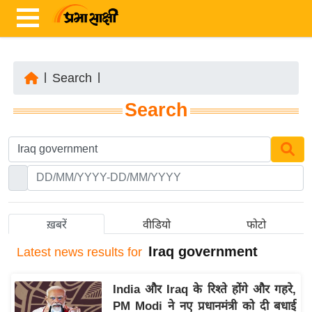
|
Search
|
ता
Search
ज़ा
ख
ब
र
रा
ष्ट्री
ख़बरें
वीडियो
फोटो
य
Iraq government
Latest
news results for
अं
त
India और Iraq के रिश्ते होंगे और गहरे,
र्रा
PM Modi ने नए प्रधानमंत्री को दी बधाई
ष्ट्री