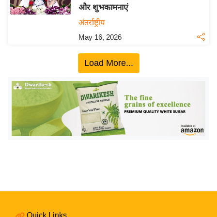
और शुभकामनाएं
य
अंतर्राष्ट्रीय
बि
May 16, 2026
ज़
ने
Load More...
स
उ
द्यो
ग
ज
ग
त
वि
शे
ष
ज्ञ
रा
Quick Links