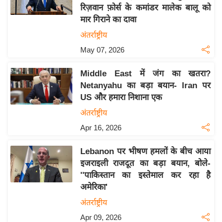
रिज़वान फ़ोर्स के कमांडर मालेक बालू को
य
मार गिराने का दावा
बि
अंतर्राष्ट्रीय
ज़
May 07, 2026
ने
स
Middle East में जंग का खतरा?
उ
Netanyahu का बड़ा बयान- Iran पर
द्यो
US और हमारा निशाना एक
ग
अंतर्राष्ट्रीय
ज
Apr 16, 2026
ग
त
Lebanon पर भीषण हमलों के बीच आया
वि
इजराइली राजदूत का बड़ा बयान, बोले-
शे
''पाकिस्तान का इस्तेमाल कर रहा है
ष
अमेरिका'
ज्ञ
अंतर्राष्ट्रीय
रा
Apr 09, 2026