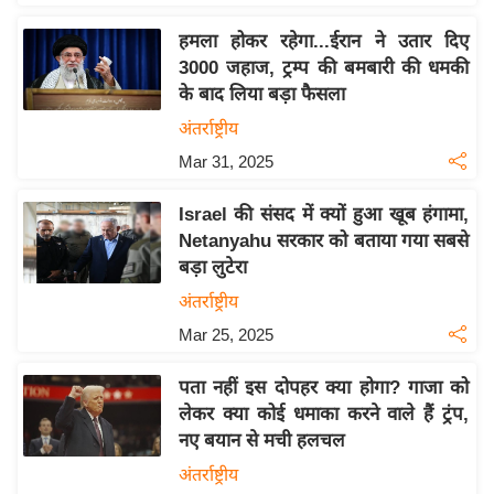
इ
हमला होकर रहेगा...ईरान ने उतार दिए
म
3000 जहाज, ट्रम्प की बमबारी की धमकी
ई
के बाद लिया बड़ा फैसला
-
अंतर्राष्ट्रीय
पे
Mar 31, 2025
प
र
Israel की संसद में क्यों हुआ खूब हंगामा,
मि
Netanyahu सरकार को बताया गया सबसे
सा
बड़ा लुटेरा
ल
अंतर्राष्ट्रीय
Mar 25, 2025
बे
मि
पता नहीं इस दोपहर क्या होगा? गाजा को
सा
लेकर क्या कोई धमाका करने वाले हैं ट्रंप,
ल
नए बयान से मची हलचल
श
अंतर्राष्ट्रीय