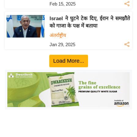
ख्सि
Feb 15, 2025
य
त
Israel ने घुटने टेक दिए, ईरान ने समझौते
को गाजा के पक्ष में बताया
यं
ग
अंतर्राष्ट्रीय
इं
Jan 29, 2025
डि
या
Load More...
सा
हि
त्य
ज
ग
त
ऑ
टो
व