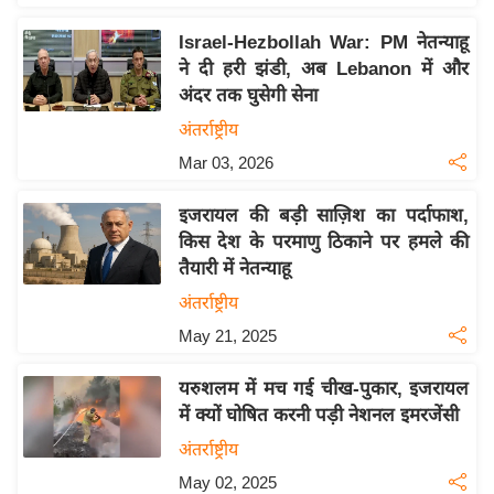
य
ब
Israel-Hezbollah War: PM नेतन्याहू
ज
ने दी हरी झंडी, अब Lebanon में और
अंदर तक घुसेगी सेना
ट
अंतर्राष्ट्रीय
खे
ल
Mar 03, 2026
क्रि
इजरायल की बड़ी साज़िश का पर्दाफाश,
के
किस देश के परमाणु ठिकाने पर हमले की
ट
तैयारी में नेतन्याहू
I
अंतर्राष्ट्रीय
P
May 21, 2025
L
2
यरुशलम में मच गई चीख-पुकार, इजरायल
0
में क्यों घोषित करनी पड़ी नेशनल इमरजेंसी
2
अंतर्राष्ट्रीय
6
May 02, 2025
क्रा