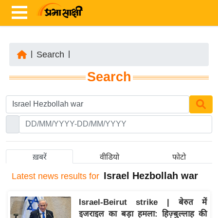
|
Search
|
ता
Search
ज़ा
ख
ब
र
रा
ष्ट्री
ख़बरें
वीडियो
फोटो
य
Israel Hezbollah war
Latest
news results for
अं
त
Israel-Beirut strike | बेरुत में
र्रा
इजराइल का बड़ा हमला: हिज़्बुल्लाह की
ष्ट्री