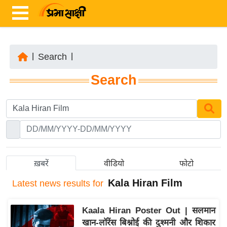
|
Search
|
ता
Search
ज़ा
ख
ब
र
रा
ष्ट्री
ख़बरें
वीडियो
फोटो
य
Kala Hiran Film
Latest
news results for
अं
त
Kaala Hiran Poster Out | सलमान
र्रा
खान-लॉरेंस बिश्नोई की दुश्मनी और शिकार
ष्ट्री