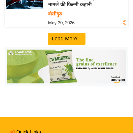
मामले की फिल्मी कहानी
य
बॉलीवुड
बि
May 30, 2026
ज़
ने
Load More...
स
उ
द्यो
ग
ज
ग
त
वि
शे
ष
ज्ञ
रा
Quick Links