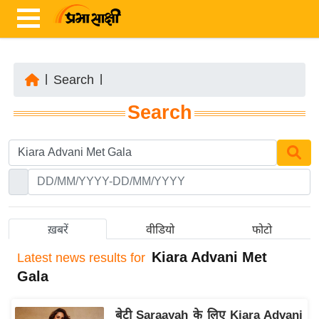
|
Search
|
ता
Search
ज़ा
ख
ब
र
रा
ष्ट्री
ख़बरें
वीडियो
फोटो
य
Kiara Advani Met
Latest
news results for
अं
Gala
त
र्रा
बेटी Saraayah के लिए Kiara Advani
ष्ट्री