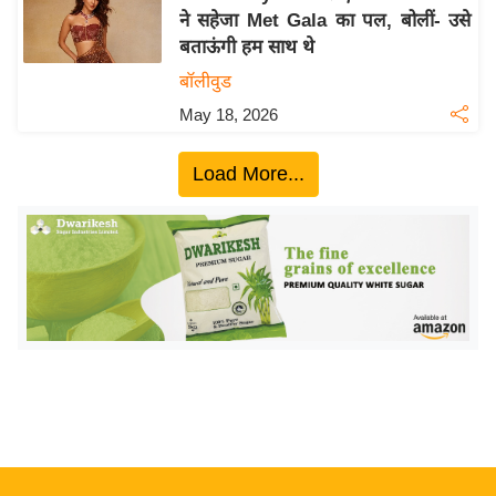
ने सहेजा Met Gala का पल, बोलीं- उसे
य
बताऊंगी हम साथ थे
बि
बॉलीवुड
ज़
May 18, 2026
ने
स
Load More...
उ
द्यो
ग
ज
ग
त
वि
शे
ष
ज्ञ
रा