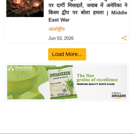
पर दागीं मिसाइलें, जवाब में अमेरिका ने
य
किश्म द्वीप पर बोला हमला | Middle
बि
East War
ज़
अंतर्राष्ट्रीय
ने
Jun 03, 2026
स
उ
Load More...
द्यो
ग
ज
ग
त
वि
शे
ष
ज्ञ
रा