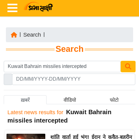
|
Search
|
ता
Search
ज़ा
ख
ब
र
रा
ष्ट्री
ख़बरें
वीडियो
फोटो
य
Kuwait Bahrain
Latest
news results for
अं
missiles intercepted
त
र्रा
शांति वार्ता हुई भंग! ईरान ने कुवैत-बहरीन
ष्ट्री