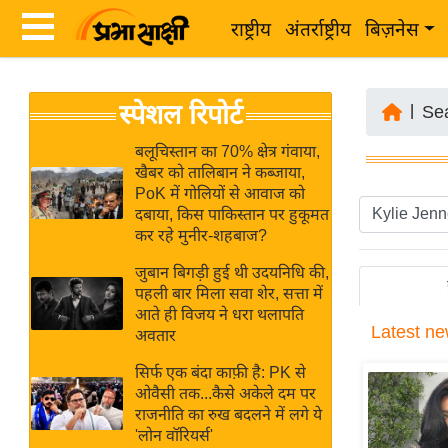
राष्ट्रीय
अंतर्राष्ट्रीय
बिज़नेस
Latest
ता
स्पेशल रिपोर्ट
News
|
Se
ज़ा
in
ख
बलूचिस्तान का 70% क्षेत्र गंवाया,
Hindi
खैबर को तालिबान ने कब्जाया,
ब
PoK में गोलियों से आवाज को
र
दबाया, किस पाकिस्तान पर हुकूमत
Hindi
कर रहे मुनीर-शहबाज?
राष्ट्रीय
News
अंतर्राष्ट्रीय
जुबान बिगड़ी हुई थी उदयनिधि की,
Live
पहली बार मिला सवा शेर, सत्ता में
बिज़नेस
आते ही विजय ने धरा थलापति
Latest
ne
उद्योग
अवतार
Breaking
जगत
News in
सिर्फ एक बंदा काफ़ी है: PK से
विशेषज्ञ
ओवैसी तक...कैसे अकेले दम पर
Hindi
राजनीति का रुख बदलने में लगे ये
राय
'लोन वॉरियर्स'