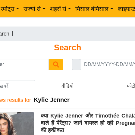
स्पोर्ट्स
राज्यों से
शहरों से
मिसाल बेमिसाल
लाइफस्
arch
|
Search
ख़बरें
वीडियो
फोट
Kylie Jenner
ws results for
क्या Kylie Jenner और Timothée Chal
वाले हैं पेरेंट्स? जानें वायरल हो रही Preg
की हकीकत