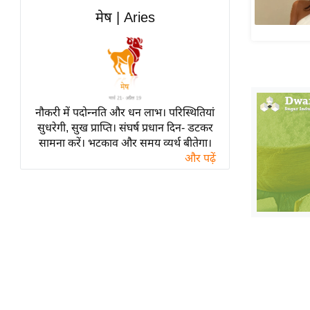
हॉलीवुड
मेष | Aries
फिल्म समीक्षा
Breaking
News
लाइफस्टाइल
नौकरी में पदोन्नति और धन लाभ। परिस्थितियां
टेक्नॉलॉजी
सुधरेगी, सुख प्राप्ति। संघर्ष प्रधान दिन- डटकर
ब्यूटी/फैशन
सामना करें। भटकाव और समय व्यर्थ बीतेगा।
घरेलू नुस्खे
और पढ़ें
पर्यटन स्थल
फिटनेस मंत्रा
रिलेशनशिप
राजनीति
विश्लेषण
समसामयिक
मातृभूमि