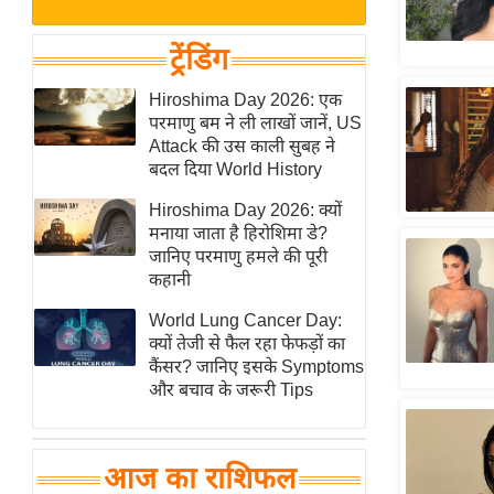
बजट
Hindi
खेल
News
ट्रेंडिंग
क्रिकेट
Hindi
Hiroshima Day 2026: एक
IPL
परमाणु बम ने ली लाखों जानें, US
Videos
2026
Attack की उस काली सुबह ने
क्राइम
बदल दिया World History
ई-पेपर
Hiroshima Day 2026: क्यों
मनाया जाता है हिरोशिमा डे?
मिसाल बेमिसाल
जानिए परमाणु हमले की पूरी
शख्सियत
कहानी
यंग इंडिया
World Lung Cancer Day:
साहित्य जगत
क्यों तेजी से फैल रहा फेफड़ों का
कैंसर? जानिए इसके Symptoms
ऑटो वर्ल्ड
और बचाव के जरूरी Tips
न्यूज ब्रीफ
मनोरंजन जगत
आज का राशिफल
बॉलीवुड