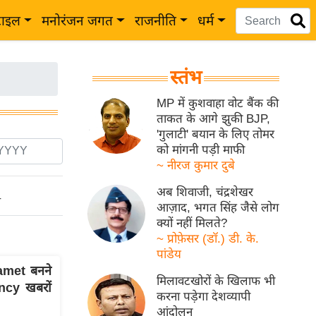
टाइल
मनोरंजन जगत
राजनीति
धर्म
स्तंभ
MP में कुशवाहा वोट बैंक की
ताकत के आगे झुकी BJP,
'गुलाटी' बयान के लिए तोमर
को मांगनी पड़ी माफी
~ नीरज कुमार दुबे
अब शिवाजी, चंद्रशेखर
ो
आज़ाद, भगत सिंह जैसे लोग
क्यों नहीं मिलते?
~ प्रोफ़ेसर (डॉ.) डी. के.
पांडेय
amet बनने
मिलावटखोरों के खिलाफ भी
nancy खबरों
करना पड़ेगा देशव्यापी
आंदोलन