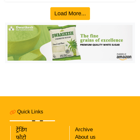
इ
Load More...
म
ई
-
पे
प
र
मि
सा
ल
बे
मि
Quick Links
सा
ल
ट्रेंडिंग
Archive
श
About us
फोटो