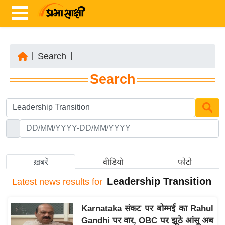
|
Search
|
ता
Search
ज़ा
ख
ब
र
रा
ष्ट्री
ख़बरें
वीडियो
फोटो
य
Leadership Transition
Latest
news results for
अं
त
Karnataka संकट पर बोम्मई का Rahul
र्रा
Gandhi पर वार, OBC पर झूठे आंसू अब
ष्ट्री