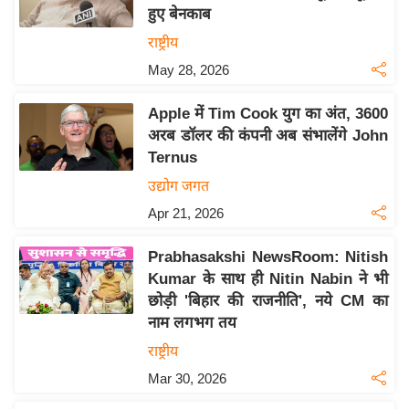
हुए बेनकाब
य
राष्ट्रीय
बि
May 28, 2026
ज़
ने
Apple में Tim Cook युग का अंत, 3600
स
अरब डॉलर की कंपनी अब संभालेंगे John
उ
Ternus
द्यो
उद्योग जगत
ग
Apr 21, 2026
ज
ग
Prabhasakshi NewsRoom: Nitish
त
Kumar के साथ ही Nitin Nabin ने भी
वि
छोड़ी 'बिहार की राजनीति', नये CM का
शे
नाम लगभग तय
ष
राष्ट्रीय
ज्ञ
Mar 30, 2026
रा