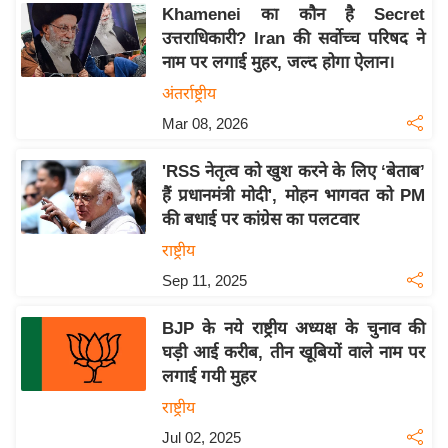
य
Khamenei का कौन है Secret
ब
उत्तराधिकारी? Iran की सर्वोच्च परिषद ने
ज
नाम पर लगाई मुहर, जल्द होगा ऐलान।
ट
अंतर्राष्ट्रीय
खे
Mar 08, 2026
ल
'RSS नेतृत्व को खुश करने के लिए ‘बेताब’
क्रि
हैं प्रधानमंत्री मोदी', मोहन भागवत को PM
के
की बधाई पर कांग्रेस का पलटवार
ट
राष्ट्रीय
I
Sep 11, 2025
P
L
BJP के नये राष्ट्रीय अध्यक्ष के चुनाव की
2
घड़ी आई करीब, तीन खूबियों वाले नाम पर
0
लगाई गयी मुहर
2
राष्ट्रीय
6
Jul 02, 2025
क्रा