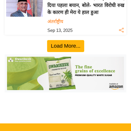
दिया पहला बयान, बोले- भारत विरोधी रुख
य
के कारण ही मेरा ये हाल हुआ
बि
अंतर्राष्ट्रीय
ज़
Sep 13, 2025
ने
स
Load More...
उ
द्यो
ग
ज
ग
त
वि
शे
ष
ज्ञ
रा