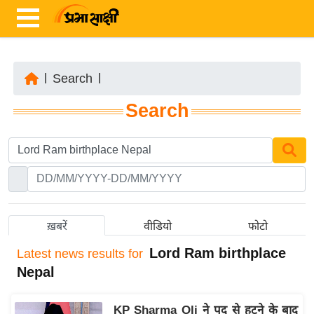
|
Search
|
ता
Search
ज़ा
ख
ब
र
रा
ष्ट्री
ख़बरें
वीडियो
फोटो
य
Lord Ram birthplace
Latest
news results for
अं
Nepal
त
र्रा
KP Sharma Oli ने पद से हटने के बाद
ष्ट्री