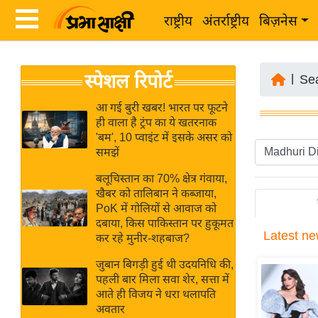
राष्ट्रीय
अंतर्राष्ट्रीय
बिज़नेस
Latest
ता
स्पेशल रिपोर्ट
News
|
Se
ज़ा
in
ख
आ गई बुरी खबर! भारत पर फूटने
Hindi
ही वाला है ट्रंप का ये खतरनाक
ब
'बम', 10 प्वाइंट में इसके असर को
र
समझें
Hindi
राष्ट्रीय
बलूचिस्तान का 70% क्षेत्र गंवाया,
News
अंतर्राष्ट्रीय
खैबर को तालिबान ने कब्जाया,
Live
PoK में गोलियों से आवाज को
बिज़नेस
दबाया, किस पाकिस्तान पर हुकूमत
Latest
ne
उद्योग
कर रहे मुनीर-शहबाज?
Breaking
जगत
News in
जुबान बिगड़ी हुई थी उदयनिधि की,
विशेषज्ञ
पहली बार मिला सवा शेर, सत्ता में
Hindi
आते ही विजय ने धरा थलापति
राय
अवतार