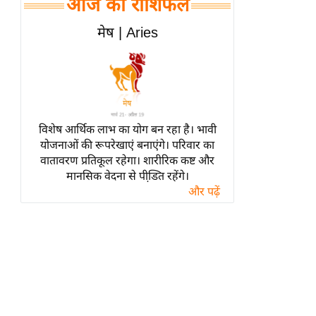
आज का राशिफल
हॉलीवुड
फिल्म समीक्षा
मेष | Aries
Breaking
News
लाइफस्टाइल
टेक्नॉलॉजी
विशेष आर्थिक लाभ का योग बन रहा है। भावी
ब्यूटी/फैशन
योजनाओं की रूपरेखाएं बनाएंगे। परिवार का
घरेलू नुस्खे
वातावरण प्रतिकूल रहेगा। शारीरिक कष्ट और
मानसिक वेदना से पीडि़त रहेंगे।
पर्यटन स्थल
और पढ़ें
फिटनेस मंत्रा
रिलेशनशिप
राजनीति
विश्लेषण
समसामयिक
मातृभूमि