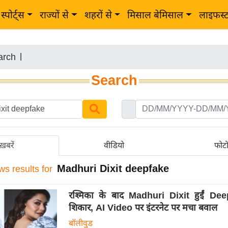
स्पोर्ट्स
राज्यों से
शहरों से
मिसाल बेमिसाल
लाइफस्
arch
|
Search
ख़बरें
वीडियो
फोट
Madhuri Dixit deepfake
ws results for
रश्मिका के बाद Madhuri Dixit हुईं De
शिकार, AI Video पर इंटरनेट पर मचा बवाल
बॉलीवुड