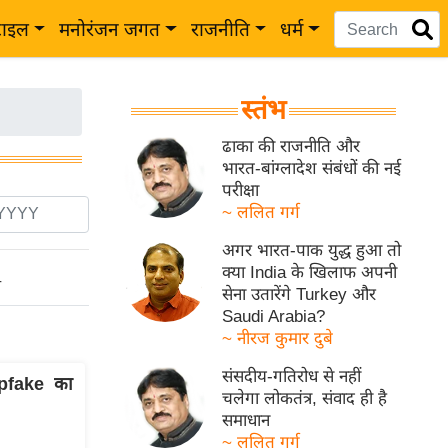
टाइल
मनोरंजन जगत
राजनीति
धर्म
स्तंभ
ढाका की राजनीति और
भारत-बांग्लादेश संबंधों की नई
परीक्षा
~ ललित गर्ग
अगर भारत-पाक युद्ध हुआ तो
क्या India के खिलाफ अपनी
ो
सेना उतारेंगे Turkey और
Saudi Arabia?
~ नीरज कुमार दुबे
संसदीय-गतिरोध से नहीं
epfake का
चलेगा लोकतंत्र, संवाद ही है
समाधान
~ ललित गर्ग