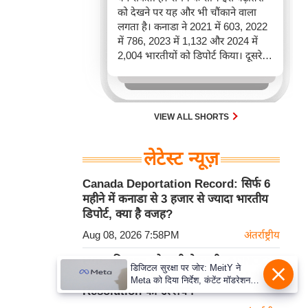
को देखने पर यह और भी चौंकाने वाला
लगता है। कनाडा ने 2021 में 603, 2022
में 786, 2023 में 1,132 और 2024 में
2,004 भारतीयों को डिपोर्ट किया। दूसरे
शब्दों में, 2021 से 2024 के बीच किसी भी
पूरे साल की तुलना में 2026 की पहली
छमाही में ज़्यादा भारतीयों को वापस भेजा
गया।
VIEW ALL SHORTS
लेटेस्ट न्यूज़
Canada Deportation Record: सिर्फ 6
महीने में कनाडा से 3 हजार से ज्यादा भारतीय
डिपोर्ट, क्या है वजह?
Aug 08, 2026 7:58PM
अंतर्राष्ट्रीय
UAE की Iran को कड़ी चेतावनी, ADNOC
डिजिटल सुरक्षा पर जोर: MeitY ने
टैंकर पर Missile Attack को बताया UN
Meta को दिया निर्देश, कंटेंट मॉडरेशन
Resolution का उल्लंघन
मजबूत करे