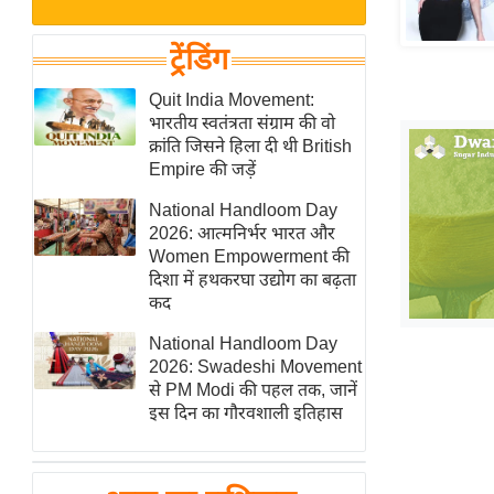
बजट
Hindi
खेल
News
ट्रेंडिंग
क्रिकेट
Hindi
Quit India Movement:
IPL
भारतीय स्वतंत्रता संग्राम की वो
Videos
2026
क्रांति जिसने हिला दी थी British
क्राइम
Empire की जड़ें
ई-पेपर
National Handloom Day
2026: आत्मनिर्भर भारत और
मिसाल बेमिसाल
Women Empowerment की
शख्सियत
दिशा में हथकरघा उद्योग का बढ़ता
यंग इंडिया
कद
साहित्य जगत
National Handloom Day
2026: Swadeshi Movement
ऑटो वर्ल्ड
से PM Modi की पहल तक, जानें
न्यूज ब्रीफ
इस दिन का गौरवशाली इतिहास
मनोरंजन जगत
बॉलीवुड