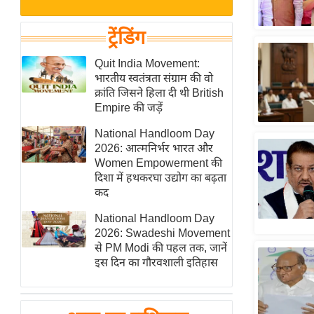
बजट
Hindi
खेल
News
ट्रेंडिंग
क्रिकेट
Hindi
Quit India Movement:
IPL
भारतीय स्वतंत्रता संग्राम की वो
Videos
2026
क्रांति जिसने हिला दी थी British
क्राइम
Empire की जड़ें
ई-पेपर
National Handloom Day
2026: आत्मनिर्भर भारत और
मिसाल बेमिसाल
Women Empowerment की
शख्सियत
दिशा में हथकरघा उद्योग का बढ़ता
यंग इंडिया
कद
साहित्य जगत
National Handloom Day
2026: Swadeshi Movement
ऑटो वर्ल्ड
से PM Modi की पहल तक, जानें
न्यूज ब्रीफ
इस दिन का गौरवशाली इतिहास
मनोरंजन जगत
बॉलीवुड