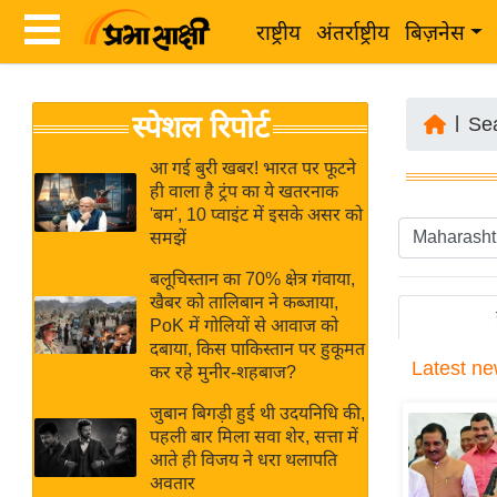
राष्ट्रीय
अंतर्राष्ट्रीय
बिज़नेस
Latest
ता
स्पेशल रिपोर्ट
News
|
Se
ज़ा
in
ख
आ गई बुरी खबर! भारत पर फूटने
Hindi
ही वाला है ट्रंप का ये खतरनाक
ब
'बम', 10 प्वाइंट में इसके असर को
र
समझें
Hindi
राष्ट्रीय
बलूचिस्तान का 70% क्षेत्र गंवाया,
News
अंतर्राष्ट्रीय
खैबर को तालिबान ने कब्जाया,
Live
PoK में गोलियों से आवाज को
बिज़नेस
दबाया, किस पाकिस्तान पर हुकूमत
Latest
ne
उद्योग
कर रहे मुनीर-शहबाज?
Breaking
जगत
News in
जुबान बिगड़ी हुई थी उदयनिधि की,
विशेषज्ञ
पहली बार मिला सवा शेर, सत्ता में
Hindi
आते ही विजय ने धरा थलापति
राय
अवतार