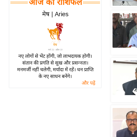
आज का राशिफल
हॉलीवुड
फिल्म समीक्षा
मेष | Aries
Breaking
News
लाइफस्टाइल
टेक्नॉलॉजी
नए लोगों से भेंट होंगी, जो लाभदायक होगी।
ब्यूटी/फैशन
संतान की प्रगति से सुख और प्रसन्नता।
घरेलू नुस्खे
मनमर्जी नहीं चलेगी, मर्यादा में रहें। धन प्राप्ति
के नए साधन बनेंगे।
पर्यटन स्थल
और पढ़ें
फिटनेस मंत्रा
रिलेशनशिप
राजनीति
विश्लेषण
समसामयिक
मातृभूमि