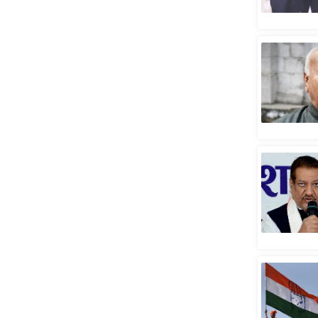
स्तंभ
एम.
आर.
आई.
चाय पर
समीक्षा
धर्म
ज्योतिष
प्रभु
महिमा/
धर्मस्थल
व्रत
त्योहार
राशिफल
विशेष