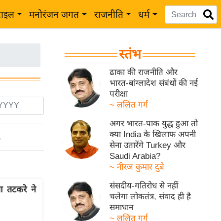
टाइल
मनोरंजन जगत
राजनीति
धर्म
स्तंभ
ढाका की राजनीति और
भारत-बांग्लादेश संबंधों की नई
परीक्षा
~ ललित गर्ग
अगर भारत-पाक युद्ध हुआ तो
क्या India के खिलाफ अपनी
ो
सेना उतारेंगे Turkey और
Saudi Arabia?
~ नीरज कुमार दुबे
संसदीय-गतिरोध से नहीं
 तटकरे ने
चलेगा लोकतंत्र, संवाद ही है
समाधान
~ ललित गर्ग