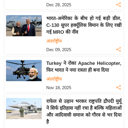
Dec 28, 2025
इ
म
भारत-अमेरिका के बीच हो गई बड़ी डील,
ई
C-130 सुपर हर्क्यूलिस विमान के लिए रखी
-
गई MRO की नींव
पे
अंतर्राष्ट्रीय
प
Dec 09, 2025
र
मि
Turkey ने रोका Apache Helicopter,
सा
फिर भारत ने नया रास्ता ही बना दिया
ल
अंतर्राष्ट्रीय
Nov 18, 2025
बे
मि
राफेल से उड़ान भरकर राष्ट्रपति द्रौपदी मुर्मू
सा
ने सिर्फ इतिहास नहीं रचा है बल्कि महिलाओं
ल
और आदिवासी समाज को गौरव से भर दिया
है
श