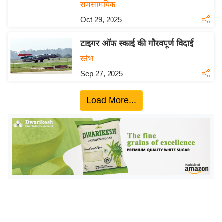
ख्सि
समसामयिक
य
Oct 29, 2025
त
टाइगर ऑफ स्काई की गौरवपूर्ण विदाई
यं
ग
स्तंभ
इं
Sep 27, 2025
डि
या
Load More...
सा
हि
त्य
ज
ग
त
ऑ
टो
व