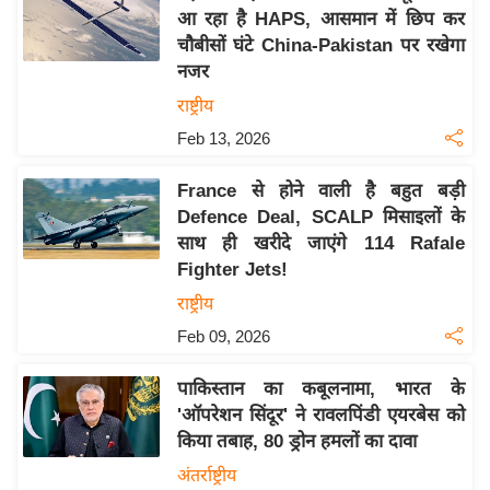
य
आ रहा है HAPS, आसमान में छिप कर
ब
चौबीसों घंटे China-Pakistan पर रखेगा
ज
नजर
ट
राष्ट्रीय
खे
Feb 13, 2026
ल
France से होने वाली है बहुत बड़ी
क्रि
Defence Deal, SCALP मिसाइलों के
के
साथ ही खरीदे जाएंगे 114 Rafale
ट
Fighter Jets!
I
राष्ट्रीय
P
Feb 09, 2026
L
2
पाकिस्तान का कबूलनामा, भारत के
0
'ऑपरेशन सिंदूर' ने रावलपिंडी एयरबेस को
2
किया तबाह, 80 ड्रोन हमलों का दावा
6
अंतर्राष्ट्रीय
क्रा