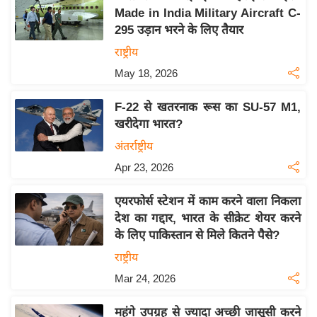
Made in India Military Aircraft C-
य
295 उड़ान भरने के लिए तैयार
बि
राष्ट्रीय
ज़
May 18, 2026
ने
स
F-22 से खतरनाक रूस का SU-57 M1,
उ
खरीदेगा भारत?
द्यो
अंतर्राष्ट्रीय
ग
Apr 23, 2026
ज
ग
एयरफोर्स स्टेशन में काम करने वाला निकला
त
देश का गद्दार, भारत के सीक्रेट शेयर करने
वि
के लिए पाकिस्तान से मिले कितने पैसे?
शे
राष्ट्रीय
ष
Mar 24, 2026
ज्ञ
रा
महंगे उपग्रह से ज्यादा अच्छी जासूसी करने