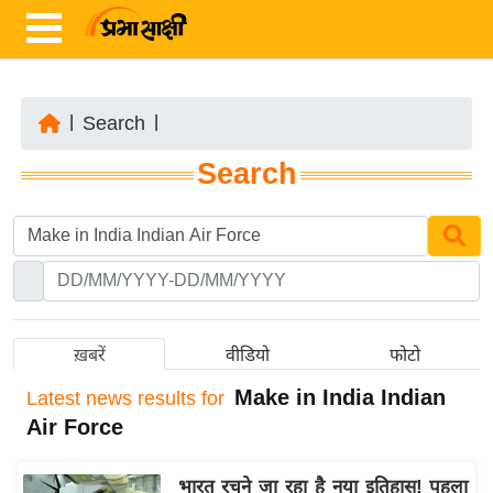
|
Search
|
ता
Search
ज़ा
ख
ब
र
रा
ष्ट्री
ख़बरें
वीडियो
फोटो
य
Make in India Indian
Latest
news results for
अं
Air Force
त
र्रा
भारत रचने जा रहा है नया इतिहास! पहला
ष्ट्री