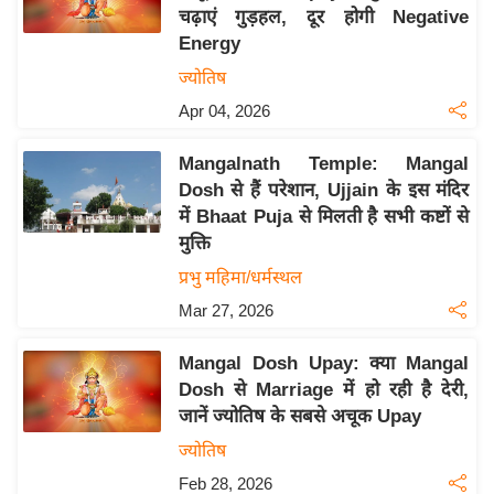
चढ़ाएं गुड़हल, दूर होगी Negative
य
Energy
बि
ज्योतिष
ज़
Apr 04, 2026
ने
स
Mangalnath Temple: Mangal
उ
Dosh से हैं परेशान, Ujjain के इस मंदिर
द्यो
में Bhaat Puja से मिलती है सभी कष्टों से
ग
मुक्ति
ज
प्रभु महिमा/धर्मस्थल
ग
Mar 27, 2026
त
वि
Mangal Dosh Upay: क्या Mangal
शे
Dosh से Marriage में हो रही है देरी,
ष
जानें ज्योतिष के सबसे अचूक Upay
ज्ञ
ज्योतिष
रा
Feb 28, 2026