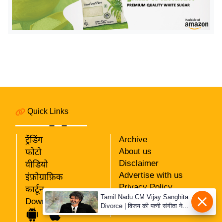
इ
म
ई
-
पे
प
र
मि
Quick Links
सा
ल
ट्रेंडिंग
Archive
About us
फोटो
बे
Disclaimer
वीडियो
मि
Advertise with us
इंफ़ोग्राफ़िक
सा
Privacy Policy
कार्टून
ल
Tamil Nadu CM Vijay Sanghita
RSS
Download App
Divorce | विजय की पत्नी संगीता ने
Our Team
श
वापस ली तलाक की अर्जी, कोर्ट ने