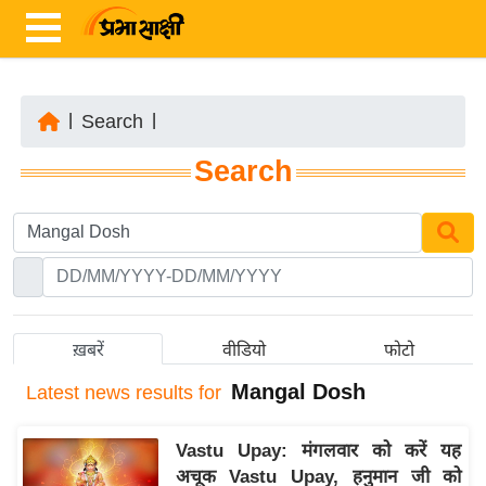
|
Search
|
ता
Search
ज़ा
ख
ब
र
रा
ष्ट्री
ख़बरें
वीडियो
फोटो
य
Mangal Dosh
Latest
news results for
अं
त
Vastu Upay: मंगलवार को करें यह
र्रा
अचूक Vastu Upay, हनुमान जी को
ष्ट्री