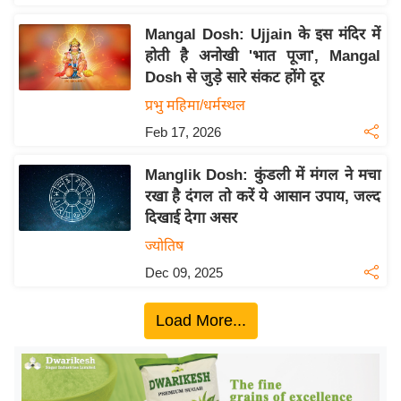
य
ब
Mangal Dosh: Ujjain के इस मंदिर में
ज
होती है अनोखी 'भात पूजा', Mangal
Dosh से जुड़े सारे संकट होंगे दूर
ट
प्रभु महिमा/धर्मस्थल
खे
ल
Feb 17, 2026
क्रि
Manglik Dosh: कुंडली में मंगल ने मचा
के
रखा है दंगल तो करें ये आसान उपाय, जल्द
ट
दिखाई देगा असर
I
ज्योतिष
P
Dec 09, 2025
L
2
Load More...
0
2
6
क्रा