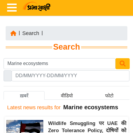
|
Search
|
ता
Search
ज़ा
ख
ब
र
रा
ष्ट्री
ख़बरें
वीडियो
फोटो
य
Marine ecosystems
Latest
news results for
अं
त
Wildlife Smuggling पर UAE की
र्रा
Zero Tolerance Policy, दोषियों को
ष्ट्री