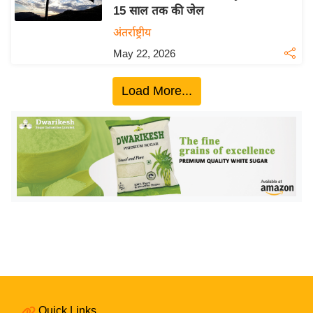
15 साल तक की जेल
य
अंतर्राष्ट्रीय
बि
May 22, 2026
ज़
ने
Load More...
स
उ
द्यो
ग
ज
ग
त
वि
शे
ष
ज्ञ
रा
Quick Links