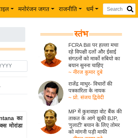
टाइल
मनोरंजन जगत
राजनीति
धर्म
स्तंभ
FCRA Bill पर हल्ला मचा
रहे विपक्षी दलों और ईसाई
संगठनों को मार्को रुबियो का
बयान सुनना चाहिए
~ नीरज कुमार दुबे
राजेंद्र माथुर- विचारों की
ो
पत्रकारिता के नायक
~ प्रो. संजय द्विवेदी
MP में कुशवाहा वोट बैंक की
ntana का
ताकत के आगे झुकी BJP,
'गुलाटी' बयान के लिए तोमर
क्स मोरांडा
को मांगनी पड़ी माफी