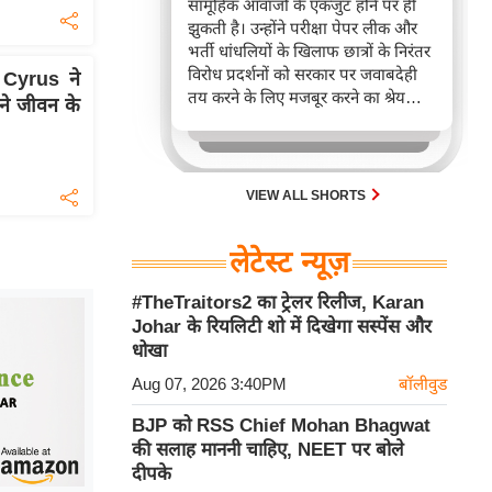
सामूहिक आवाजों के एकजुट होने पर ही
झुकती है। उन्होंने परीक्षा पेपर लीक और
भर्ती धांधलियों के खिलाफ छात्रों के निरंतर
विरोध प्रदर्शनों को सरकार पर जवाबदेही
y Cyrus ने
तय करने के लिए मजबूर करने का श्रेय
े जीवन के
दिया। गांधी ने पूर्व शिक्षा मंत्री के इस्तीफे
का जिक्र करते हुए इसे एकजुट लोगों की
आवाज की जीत बताया, जो सरकार को
जवाब देने पर मजबूर करती है।
VIEW ALL SHORTS
लेटेस्ट न्यूज़
#TheTraitors2 का ट्रेलर रिलीज, Karan
Johar के रियलिटी शो में दिखेगा सस्पेंस और
धोखा
Aug 07, 2026 3:40PM
बॉलीवुड
BJP को RSS Chief Mohan Bhagwat
की सलाह माननी चाहिए, NEET पर बोले
दीपके