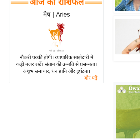
आज का राशिफल
हॉलीवुड
फिल्म समीक्षा
मेष | Aries
Breaking
News
लाइफस्टाइल
टेक्नॉलॉजी
नौकरी पक्की होगी। व्यापारिक साझेदारी में
ब्यूटी/फैशन
कड़ी नजर रखें। संतान की उन्नति से प्रसन्नता।
घरेलू नुस्खे
अशुभ समाचार, धन हानि और दुर्घटना।
और पढ़ें
पर्यटन स्थल
फिटनेस मंत्रा
रिलेशनशिप
राजनीति
विश्लेषण
समसामयिक
मातृभूमि