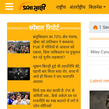
राष्ट्रीय
अंतर्राष्ट्रीय
बिज़नेस
Latest
ता
स्पेशल रिपोर्ट
News
|
Se
ज़ा
in
ख
बलूचिस्तान का 70% क्षेत्र गंवाया,
Hindi
खैबर को तालिबान ने कब्जाया,
ब
PoK में गोलियों से आवाज को
र
दबाया, किस पाकिस्तान पर हुकूमत
Hindi
कर रहे मुनीर-शहबाज?
राष्ट्रीय
News
अंतर्राष्ट्रीय
जुबान बिगड़ी हुई थी उदयनिधि की,
Live
पहली बार मिला सवा शेर, सत्ता में
बिज़नेस
आते ही विजय ने धरा थलापति
Latest
ne
उद्योग
अवतार
Breaking
जगत
News in
सिर्फ एक बंदा काफ़ी है: PK से
विशेषज्ञ
ओवैसी तक...कैसे अकेले दम पर
Hindi
राजनीति का रुख बदलने में लगे ये
राय
'लोन वॉरियर्स'