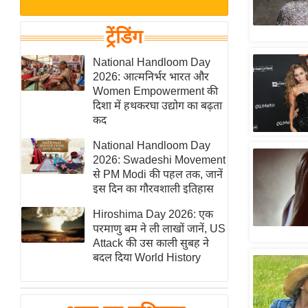
बजट
Hindi
खेल
News
ट्रेंडिंग
क्रिकेट
Hindi
National Handloom Day
IPL
2026: आत्मनिर्भर भारत और
Videos
2026
Women Empowerment की
क्राइम
दिशा में हथकरघा उद्योग का बढ़ता
कद
ई-पेपर
National Handloom Day
मिसाल बेमिसाल
2026: Swadeshi Movement
शख्सियत
से PM Modi की पहल तक, जानें
यंग इंडिया
इस दिन का गौरवशाली इतिहास
साहित्य जगत
Hiroshima Day 2026: एक
परमाणु बम ने ली लाखों जानें, US
ऑटो वर्ल्ड
Attack की उस काली सुबह ने
न्यूज ब्रीफ
बदल दिया World History
मनोरंजन जगत
बॉलीवुड