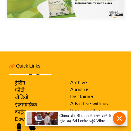
य
ब
ज
ट
खे
ल
क्रि
के
Quick Links
ट
I
ट्रेंडिंग
Archive
P
About us
फोटो
L
Disclaimer
वीडियो
2
Advertise with us
इंफ़ोग्राफ़िक
0
Privacy Policy
कार्टून
2
China और Bhutan से वापस आने के
RSS
Download App
6
तुरंत बाद Sri Lanka पहुँचे Vikram
Our Team
Misri, भारत के जबरदस्त दाँव से
क्रा