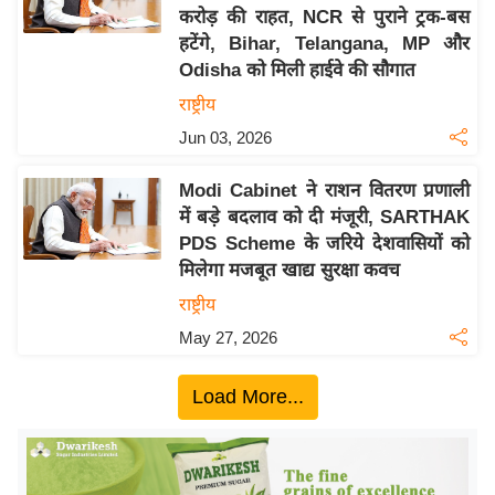
करोड़ की राहत, NCR से पुराने ट्रक-बस
य
हटेंगे, Bihar, Telangana, MP और
बि
Odisha को मिली हाईवे की सौगात
ज़
राष्ट्रीय
ने
Jun 03, 2026
स
उ
Modi Cabinet ने राशन वितरण प्रणाली
द्यो
में बड़े बदलाव को दी मंजूरी, SARTHAK
ग
PDS Scheme के जरिये देशवासियों को
ज
मिलेगा मजबूत खाद्य सुरक्षा कवच
ग
राष्ट्रीय
त
May 27, 2026
वि
शे
Load More...
ष
ज्ञ
रा