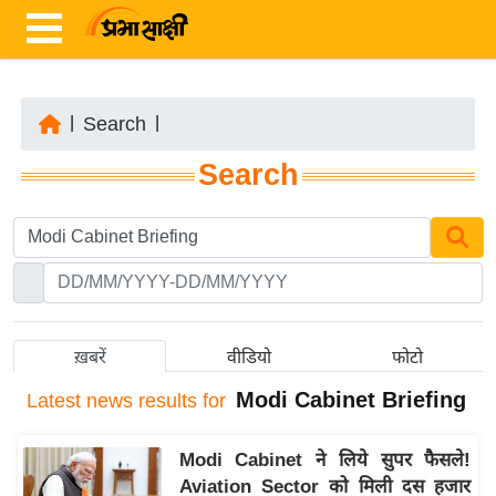
|
Search
|
ता
Search
ज़ा
ख
ब
र
रा
ष्ट्री
ख़बरें
वीडियो
फोटो
य
Modi Cabinet Briefing
Latest
news results for
अं
त
Modi Cabinet ने लिये सुपर फैसले!
र्रा
Aviation Sector को मिली दस हजार
ष्ट्री