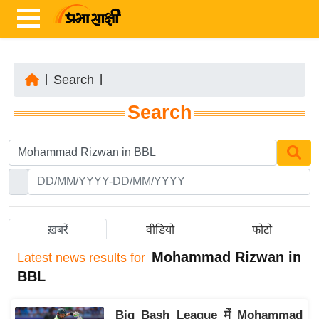
|
Search
|
ता
Search
ज़ा
ख
ब
र
रा
ष्ट्री
ख़बरें
वीडियो
फोटो
य
Mohammad Rizwan in
Latest
news results for
अं
BBL
त
र्रा
Big Bash League में Mohammad
ष्ट्री