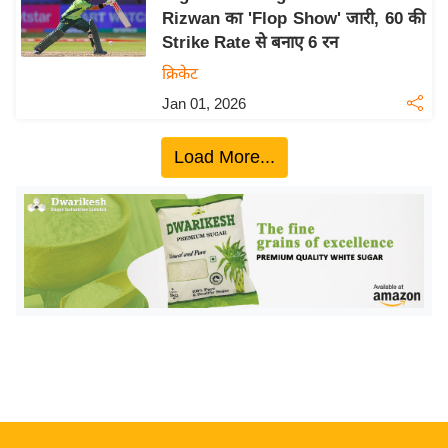
Rizwan का 'Flop Show' जारी, 60 की
य
Strike Rate से बनाए 6 रन
बि
क्रिकेट
ज़
Jan 01, 2026
ने
स
Load More...
उ
द्यो
ग
ज
ग
त
वि
शे
ष
ज्ञ
रा