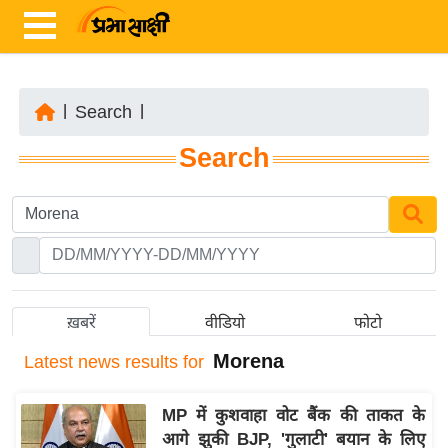
|
Search
|
ता
Search
ज़ा
ख
ब
र
रा
ष्ट्री
ख़बरें
वीडियो
फोटो
य
Morena
Latest
news results for
अं
त
MP में कुशवाहा वोट बैंक की ताकत के
र्रा
आगे झुकी BJP, 'गुलाटी' बयान के लिए
ष्ट्री