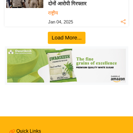
ख्सि
दोनों आरोपी गिरफ्तार
य
राष्ट्रीय
त
Jan 04, 2025
यं
ग
Load More...
इं
डि
या
सा
हि
त्य
ज
ग
त
ऑ
टो
व
Quick Links