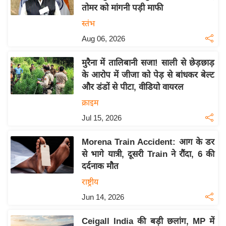
तोमर को मांगनी पड़ी माफी
य
स्तंभ
बि
Aug 06, 2026
ज़
ने
मुरैना में तालिबानी सजा! साली से छेड़छाड़
स
के आरोप में जीजा को पेड़ से बांधकर बेल्ट
उ
और डंडों से पीटा, वीडियो वायरल
द्यो
क्राइम
ग
Jul 15, 2026
ज
ग
Morena Train Accident: आग के डर
त
से भागे यात्री, दूसरी Train ने रौंदा, 6 की
वि
दर्दनाक मौत
शे
राष्ट्रीय
ष
Jun 14, 2026
ज्ञ
रा
Ceigall India की बड़ी छलांग, MP में