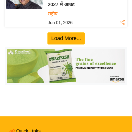
2027 में आउट
य
राष्ट्रीय
बि
Jun 01, 2026
ज़
ने
Load More...
स
उ
द्यो
ग
ज
ग
त
वि
शे
ष
ज्ञ
रा
Quick Links