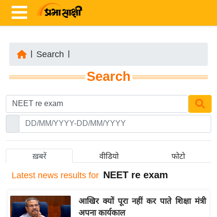
|
Search
|
ता
Search
ज़ा
ख
ब
र
रा
ष्ट्री
ख़बरें
वीडियो
फोटो
य
NEET re exam
Latest
news results for
अं
त
आखिर क्यों पूरा नहीं कर पाते शिक्षा मंत्री
र्रा
अपना कार्यकाल
ष्ट्री