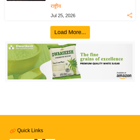
ख्सि
राष्ट्रीय
य
Jul 25, 2026
त
यं
Load More...
ग
इं
डि
या
सा
हि
त्य
ज
ग
त
ऑ
टो
Quick Links
व