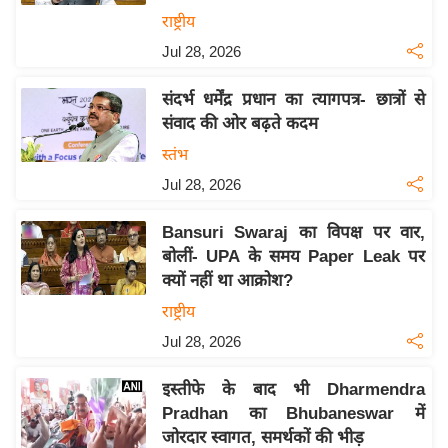
य
राष्ट्रीय
ब
Jul 28, 2026
ज
ट
संदर्भ धर्मेंद्र प्रधान का त्यागपत्र- छात्रों से
खे
संवाद की ओर बढ़ते कदम
ल
स्तंभ
क्रि
Jul 28, 2026
के
ट
Bansuri Swaraj का विपक्ष पर वार,
बोलीं- UPA के समय Paper Leak पर
I
क्यों नहीं था आक्रोश?
P
L
राष्ट्रीय
2
Jul 28, 2026
0
2
इस्तीफे के बाद भी Dharmendra
Pradhan का Bhubaneswar में
6
जोरदार स्वागत, समर्थकों की भीड़
क्रा