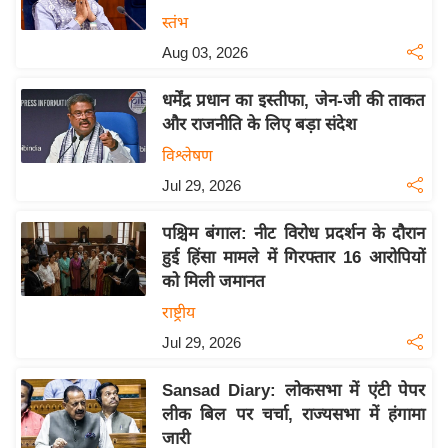
य
स्तंभ
बि
Aug 03, 2026
ज़
धर्मेंद्र प्रधान का इस्तीफा, जेन-जी की ताकत
ने
और राजनीति के लिए बड़ा संदेश
स
विश्लेषण
उ
Jul 29, 2026
द्यो
ग
पश्चिम बंगाल: नीट विरोध प्रदर्शन के दौरान
ज
हुई हिंसा मामले में गिरफ्तार 16 आरोपियों
ग
को मिली जमानत
त
राष्ट्रीय
वि
Jul 29, 2026
शे
ष
Sansad Diary: लोकसभा में एंटी पेपर
ज्ञ
लीक बिल पर चर्चा, राज्यसभा में हंगामा
रा
जारी