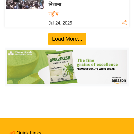
निशाना
य
राष्ट्रीय
बि
Jul 24, 2025
ज़
ने
Load More...
स
उ
द्यो
ग
ज
ग
त
वि
शे
ष
ज्ञ
रा
Quick Links