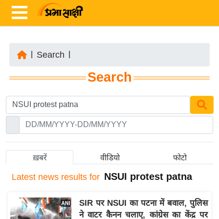
|
Search
|
ता
Search
ज़ा
ख
ब
र
रा
ष्ट्री
ख़बरें
वीडियो
फोटो
य
NSUI protest patna
Latest
news results for
अं
त
SIR पर NSUI का पटना में बवाल, पुलिस
र्रा
ने वाटर कैनन चलाए, कांग्रेस का केंद्र पर
ष्ट्री