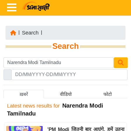
|
Search
|
ता
Search
ज़ा
ख
ब
र
रा
ष्ट्री
ख़बरें
वीडियो
फोटो
य
Narendra Modi
Latest
news results for
अं
Tamilnadu
त
र्रा
'PM Modi जितनी बार आएंगे, हमें उतना
ष्ट्री