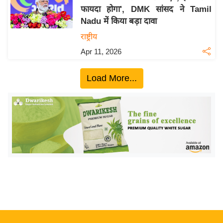
फायदा होगा', DMK सांसद ने Tamil
य
Nadu में किया बड़ा दावा
बि
राष्ट्रीय
ज़
Apr 11, 2026
ने
स
Load More...
उ
द्यो
ग
ज
ग
त
वि
शे
ष
ज्ञ
रा