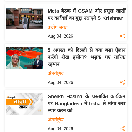
इ
Meta बैठक में CSAM और प्रमुख खातों
म
पर कार्रवाई का मुद्दा उठाएंगे S Krishnan
ई
उद्योग जगत
-
Aug 04, 2026
पे
प
5 अगस्त को दिल्ली से क्या बड़ा ऐलान
र
करेंगी शेख हसीना? भड़क गए तारिक
मि
रहमान
सा
अंतर्राष्ट्रीय
ल
Aug 04, 2026
बे
Sheikh Hasina के प्रस्तावित कार्यक्रम
मि
पर Bangladesh ने India से मांगा रुख
सा
स्पष्ट करने को
ल
अंतर्राष्ट्रीय
श
Aug 04, 2026