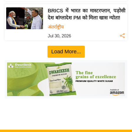
ख्सि
य
BRICS में भारत का मास्टरप्लान, पड़ोसी
त
देश बांग्लादेश PM को मिला खास न्योता!
यं
अंतर्राष्ट्रीय
ग
Jul 30, 2026
इं
डि
Load More...
या
सा
हि
त्य
ज
ग
त
ऑ
टो
व