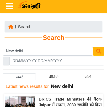
|
Search
|
ता
Search
ज़ा
ख
ब
र
रा
ष्ट्री
ख़बरें
वीडियो
फोटो
य
New delhi
Latest
news results for
अं
त
BRICS Trade Ministers की बैठक
र्रा
Jaipur में संपन्न, 2030 रणनीति को दिया
ष्ट्री