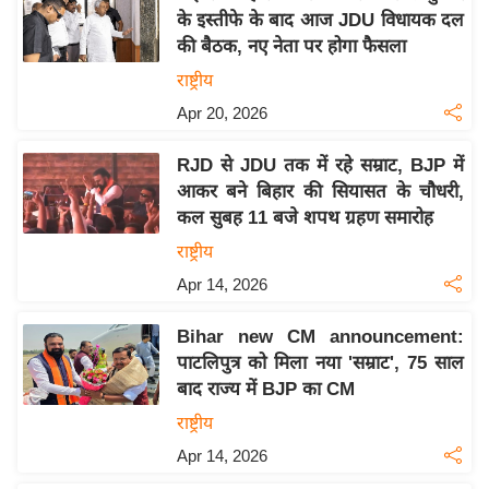
के इस्तीफे के बाद आज JDU विधायक दल
य
की बैठक, नए नेता पर होगा फैसला
बि
राष्ट्रीय
ज़
Apr 20, 2026
ने
स
RJD से JDU तक में रहे सम्राट, BJP में
उ
आकर बने बिहार की सियासत के चौधरी,
द्यो
कल सुबह 11 बजे शपथ ग्रहण समारोह
ग
राष्ट्रीय
ज
Apr 14, 2026
ग
त
Bihar new CM announcement:
वि
पाटलिपुत्र को मिला नया 'सम्राट', 75 साल
शे
बाद राज्य में BJP का CM
ष
राष्ट्रीय
ज्ञ
Apr 14, 2026
रा