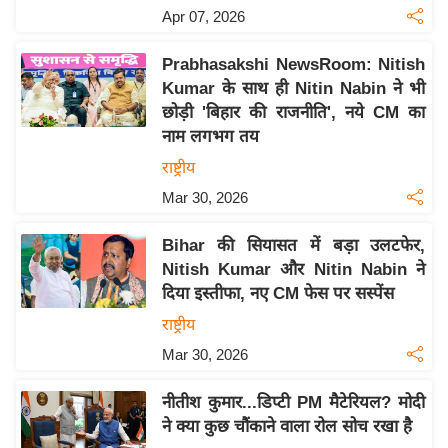
Apr 07, 2026
इ
म
Prabhasakshi NewsRoom: Nitish
ई
Kumar के साथ ही Nitin Nabin ने भी
-
छोड़ी 'बिहार की राजनीति', नये CM का
पे
नाम लगभग तय
प
राष्ट्रीय
र
Mar 30, 2026
मि
सा
Bihar की सियासत में बड़ा उलटफेर,
ल
Nitish Kumar और Nitin Nabin ने
दिया इस्तीफा, नए CM फेस पर सस्पेंस
बे
राष्ट्रीय
मि
Mar 30, 2026
सा
ल
नीतीश कुमार...डिप्टी PM मैटेरियल? मोदी
ने क्या कुछ चौंकाने वाला रोल सोच रखा है
श