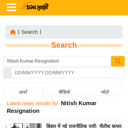
|
Search
|
ता
Search
ज़ा
ख
ब
र
रा
ष्ट्री
ख़बरें
वीडियो
फोटो
य
Nitish Kumar
Latest
news results for
अं
Resignation
त
र्रा
बिहार में नई राजनीतिक पारी: नीतीश कुमार
ष्ट्री