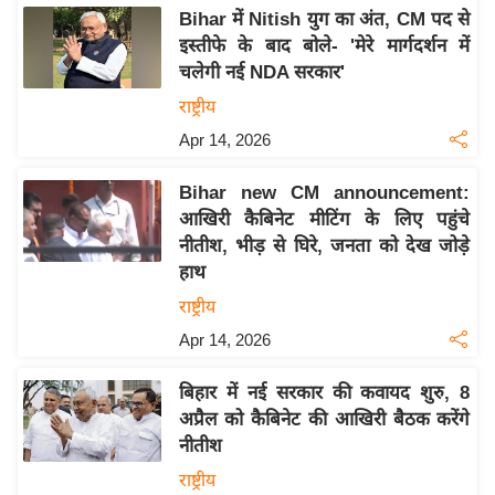
य
Bihar में Nitish युग का अंत, CM पद से
ब
इस्तीफे के बाद बोले- 'मेरे मार्गदर्शन में
ज
चलेगी नई NDA सरकार'
ट
राष्ट्रीय
खे
Apr 14, 2026
ल
Bihar new CM announcement:
क्रि
आखिरी कैबिनेट मीटिंग के लिए पहुंचे
के
नीतीश, भीड़ से घिरे, जनता को देख जोड़े
ट
हाथ
I
राष्ट्रीय
P
Apr 14, 2026
L
2
बिहार में नई सरकार की कवायद शुरु, 8
0
अप्रैल को कैबिनेट की आखिरी बैठक करेंगे
2
नीतीश
6
राष्ट्रीय
क्रा