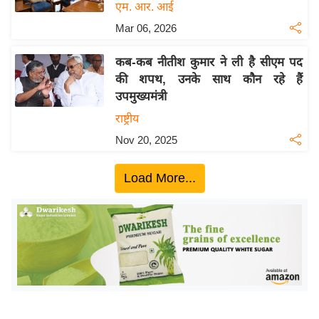
ख्सि
एम. आर. आई
य
Mar 06, 2026
त
कब-कब नीतीश कुमार ने ली है सीएम पद
यं
की शपथ, उनके साथ कौन रहे हैं
ग
उपमुख्यमंत्री
इं
राष्ट्रीय
डि
या
Nov 20, 2025
सा
Load More...
हि
त्य
ज
ग
त
ऑ
टो
व