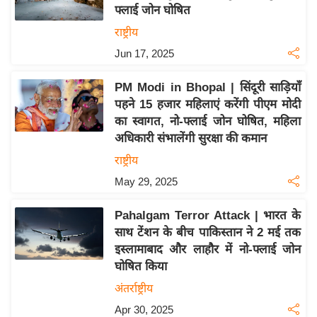
य
फ्लाई जोन घोषित
ब
राष्ट्रीय
ज
Jun 17, 2025
ट
खे
PM Modi in Bhopal | सिंदूरी साड़ियाँ
ल
पहने 15 हजार महिलाएं करेंगी पीएम मोदी
का स्वागत, नो-फ्लाई जोन घोषित, महिला
क्रि
अधिकारी संभालेंगी सुरक्षा की कमान
के
राष्ट्रीय
ट
May 29, 2025
I
P
Pahalgam Terror Attack | भारत के
L
साथ टेंशन के बीच पाकिस्तान ने 2 मई तक
2
इस्लामाबाद और लाहौर में नो-फ्लाई जोन
0
घोषित किया
2
अंतर्राष्ट्रीय
6
Apr 30, 2025
क्रा