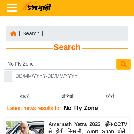
|
Search
|
ता
Search
ज़ा
ख
ब
र
रा
ष्ट्री
ख़बरें
वीडियो
फोटो
य
No Fly Zone
Latest
news results for
अं
त
Amarnath Yatra 2026: ड्रोन-CCTV
र्रा
से होगी निगरानी, Amit Shah बोले-
ष्ट्री