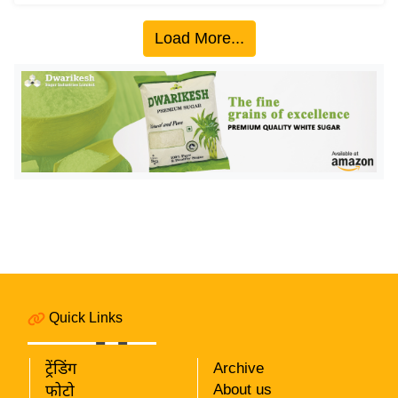
इ
Load More...
म
ई
-
पे
प
र
मि
सा
ल
बे
मि
Quick Links
सा
ल
ट्रेंडिंग
Archive
श
About us
फोटो