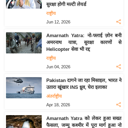
सुरक्षा होगी मल्टी लेयर्ड
य
राष्ट्रीय
बि
Jun 12, 2026
ज़
ने
Amarnath Yatra: नो-फ्लाई ज़ोन बनी
स
अमरनाथ यात्रा, सुरक्षा कारणों से
उ
Helicopter सेवा भी रद्द
द्यो
राष्ट्रीय
ग
Jun 04, 2026
ज
ग
Pakistan दागने जा रहा मिसाइल, भारत ने
त
उतारा खूंखार INS ध्रुव, घेरा इलाका
वि
अंतर्राष्ट्रीय
शे
Apr 18, 2026
ष
ज्ञ
Amarnath Yatra को लेकर हुआ सख्त
रा
फैसला, जम्मू कश्मीर में पूरा मार्ग हुआ नो