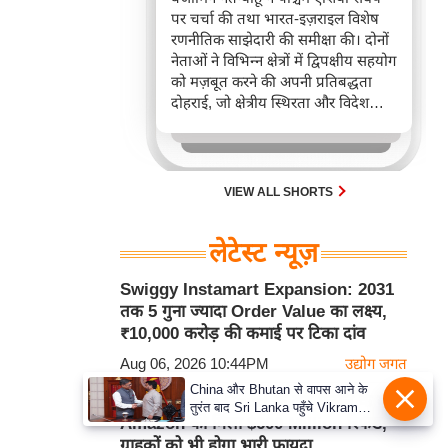
पर चर्चा की तथा भारत-इज़राइल विशेष
रणनीतिक साझेदारी की समीक्षा की। दोनों
नेताओं ने विभिन्न क्षेत्रों में द्विपक्षीय सहयोग
को मज़बूत करने की अपनी प्रतिबद्धता
दोहराई, जो क्षेत्रीय स्थिरता और विदेश
नीति में भारत के बढ़ते महत्व को रेखांकित
करता है।
VIEW ALL SHORTS
लेटेस्ट न्यूज़
Swiggy Instamart Expansion: 2031
तक 5 गुना ज्यादा Order Value का लक्ष्य,
₹10,000 करोड़ की कमाई पर टिका दांव
Aug 06, 2026 10:44PM
उद्योग जगत
China और Bhutan से वापस आने के
US Supreme Court के बड़े फैसले के बाद
तुरंत बाद Sri Lanka पहुँचे Vikram
Amazon को मिला $600 Million रिफंड,
Misri, भारत के जबरदस्त दाँव से दुनिया
ग्राहकों को भी होगा भारी फायदा
हुई हैरान