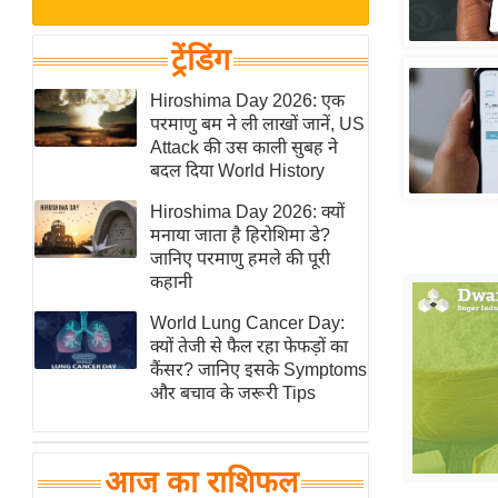
बजट
Hindi
खेल
News
ट्रेंडिंग
क्रिकेट
Hindi
Hiroshima Day 2026: एक
IPL
परमाणु बम ने ली लाखों जानें, US
Videos
2026
Attack की उस काली सुबह ने
क्राइम
बदल दिया World History
ई-पेपर
Hiroshima Day 2026: क्यों
मनाया जाता है हिरोशिमा डे?
मिसाल बेमिसाल
जानिए परमाणु हमले की पूरी
शख्सियत
कहानी
यंग इंडिया
World Lung Cancer Day:
साहित्य जगत
क्यों तेजी से फैल रहा फेफड़ों का
कैंसर? जानिए इसके Symptoms
ऑटो वर्ल्ड
और बचाव के जरूरी Tips
न्यूज ब्रीफ
मनोरंजन जगत
आज का राशिफल
बॉलीवुड