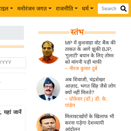
टाइल
मनोरंजन जगत
राजनीति
धर्म
स्तंभ
MP में कुशवाहा वोट बैंक की
ताकत के आगे झुकी BJP,
'गुलाटी' बयान के लिए तोमर
को मांगनी पड़ी माफी
~ नीरज कुमार दुबे
अब शिवाजी, चंद्रशेखर
ो
आज़ाद, भगत सिंह जैसे लोग
क्यों नहीं मिलते?
~ प्रोफ़ेसर (डॉ.) डी. के.
पांडेय
यहां जानें
मिलावटखोरों के खिलाफ भी
करना पड़ेगा देशव्यापी
आंदोलन