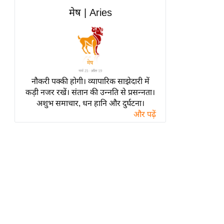
हॉलीवुड
मेष | Aries
फिल्म समीक्षा
Breaking
News
लाइफस्टाइल
नौकरी पक्की होगी। व्यापारिक साझेदारी में
टेक्नॉलॉजी
कड़ी नजर रखें। संतान की उन्नति से प्रसन्नता।
ब्यूटी/फैशन
अशुभ समाचार, धन हानि और दुर्घटना।
घरेलू नुस्खे
और पढ़ें
पर्यटन स्थल
फिटनेस मंत्रा
रिलेशनशिप
राजनीति
विश्लेषण
समसामयिक
मातृभूमि