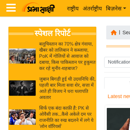
राष्ट्रीय
अंतर्राष्ट्रीय
बिज़नेस
Latest
ता
स्पेशल रिपोर्ट
News
|
Se
ज़ा
in
ख
बलूचिस्तान का 70% क्षेत्र गंवाया,
Hindi
खैबर को तालिबान ने कब्जाया,
ब
PoK में गोलियों से आवाज को
र
दबाया, किस पाकिस्तान पर हुकूमत
Hindi
कर रहे मुनीर-शहबाज?
राष्ट्रीय
News
अंतर्राष्ट्रीय
जुबान बिगड़ी हुई थी उदयनिधि की,
Live
पहली बार मिला सवा शेर, सत्ता में
बिज़नेस
आते ही विजय ने धरा थलापति
Latest
ne
उद्योग
अवतार
Breaking
जगत
News in
सिर्फ एक बंदा काफ़ी है: PK से
विशेषज्ञ
ओवैसी तक...कैसे अकेले दम पर
Hindi
राजनीति का रुख बदलने में लगे ये
राय
'लोन वॉरियर्स'