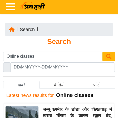
|
Search
|
ता
Search
ज़ा
ख
ब
र
रा
ष्ट्री
ख़बरें
वीडियो
फोटो
य
Online classes
Latest
news results for
अं
त
जम्मू-कश्मीर के डोडा और किश्तवाड़ में
र्रा
खराब मौसम के कारण स्कूल बंद,
ष्ट्री