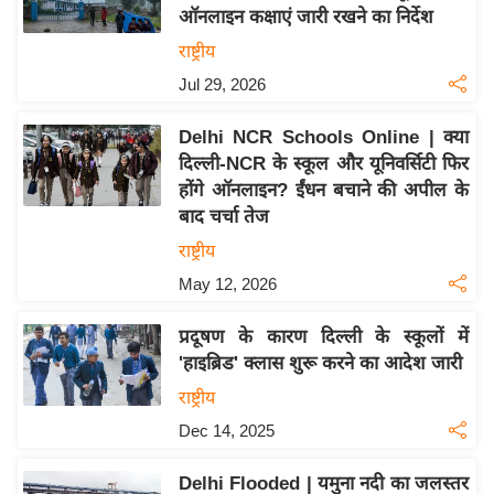
ऑनलाइन कक्षाएं जारी रखने का निर्देश
य
राष्ट्रीय
बि
Jul 29, 2026
ज़
ने
Delhi NCR Schools Online | क्या
स
दिल्ली-NCR के स्कूल और यूनिवर्सिटी फिर
उ
होंगे ऑनलाइन? ईंधन बचाने की अपील के
द्यो
बाद चर्चा तेज
ग
राष्ट्रीय
ज
May 12, 2026
ग
त
प्रदूषण के कारण दिल्ली के स्कूलों में
वि
'हाइब्रिड' क्लास शुरू करने का आदेश जारी
शे
राष्ट्रीय
ष
Dec 14, 2025
ज्ञ
रा
Delhi Flooded | यमुना नदी का जलस्तर