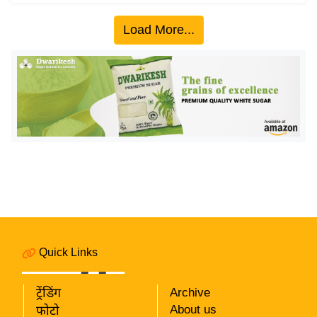
ख्सि
य
Load More...
त
यं
ग
इं
डि
या
सा
हि
त्य
ज
ग
त
Quick Links
ऑ
टो
ट्रेंडिंग
Archive
About us
व
फोटो