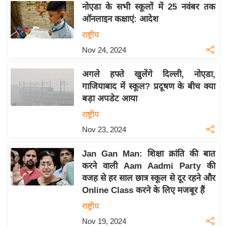
नोएडा के सभी स्कूलों में 25 नवंबर तक
इ
ऑनलाइन कक्षाएं: आदेश
म
राष्ट्रीय
ई
Nov 24, 2024
-
पे
अगले हफ्ते खुलेंगे दिल्ली, नोएडा,
प
गाजियाबाद में स्कूल? प्रदूषण के बीच क्या
र
बड़ा अपडेट आया
मि
राष्ट्रीय
सा
Nov 23, 2024
ल
Jan Gan Man: शिक्षा क्रांति की बात
बे
करने वाली Aam Aadmi Party की
मि
वजह से हर साल छात्र स्कूल से दूर रहने और
सा
Online Class करने के लिए मजबूर हैं
ल
राष्ट्रीय
श
Nov 19, 2024