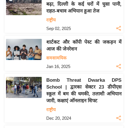
य
बढ़ा, दिल्ली के कई घरों में घुसा पानी,
ब
राहत-बचाव अभियान हुआ तेज
ज
राष्ट्रीय
ट
Sep 02, 2025
खे
ल
शार्टकट और कॉपी पेस्ट की जकड़न में
आज की जेनरेशन
क्रि
के
समसामयिक
ट
Jan 16, 2025
I
Bomb Threat Dwarka DPS
P
School | द्वारका सेक्टर 23 डीपीएस
L
स्कूल में बम की धमकी, तलाशी अभियान
2
जारी, कक्षाएं ऑनलाइन शिफ्ट
0
राष्ट्रीय
2
Dec 20, 2024
6
क्रा