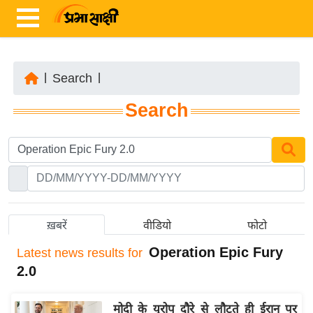
|
Search
|
ता
Search
ज़ा
ख
ब
र
रा
ष्ट्री
ख़बरें
वीडियो
फोटो
य
Operation Epic Fury
Latest
news results for
अं
2.0
त
र्रा
मोदी के यूरोप दौरे से लौटते ही ईरान पर
ष्ट्री