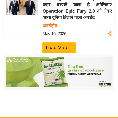
कहर बरपाने वाला है अमेरिका?
य
Operation Epic Fury 2.0 को लेकर
बि
आया दुनिया हिलाने वाला अपडेट
ज़
अंतर्राष्ट्रीय
ने
May 16, 2026
स
उ
Load More...
द्यो
ग
ज
ग
त
वि
शे
ष
ज्ञ
रा