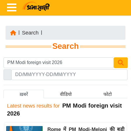
|
Search
|
ता
Search
ज़ा
ख
ब
र
रा
ष्ट्री
ख़बरें
वीडियो
फोटो
य
PM Modi foreign visit
Latest
news results for
अं
2026
त
र्रा
Rome में PM Modi-Meloni की बड़ी
ष्ट्री