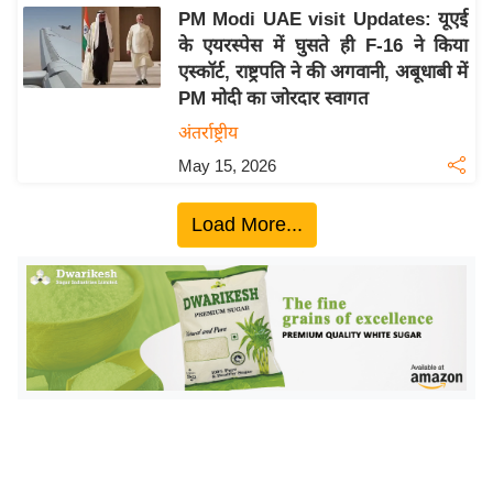
य
PM Modi UAE visit Updates: यूएई
ब
के एयरस्पेस में घुसते ही F-16 ने किया
ज
एस्कॉर्ट, राष्ट्रपति ने की अगवानी, अबूधाबी में
ट
PM मोदी का जोरदार स्वागत
खे
अंतर्राष्ट्रीय
ल
May 15, 2026
क्रि
के
Load More...
ट
I
P
L
2
0
2
6
क्रा