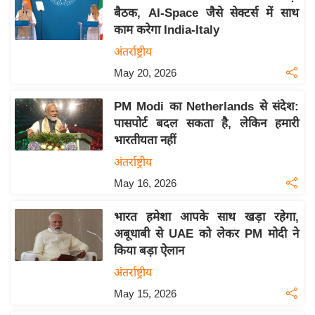
बैठक, AI-Space जैसे सेक्टर्स में साथ
य
काम करेगा India-Italy
बि
अंतर्राष्ट्रीय
ज़
May 20, 2026
ने
स
PM Modi का Netherlands से संदेश:
उ
पासपोर्ट बदल सकता है, लेकिन हमारी
द्यो
भारतीयता नहीं
ग
अंतर्राष्ट्रीय
ज
May 16, 2026
ग
त
भारत हमेशा आपके साथ खड़ा रहेगा,
वि
अबूधाबी से UAE को लेकर PM मोदी ने
शे
किया बड़ा ऐलान
ष
अंतर्राष्ट्रीय
ज्ञ
May 15, 2026
रा