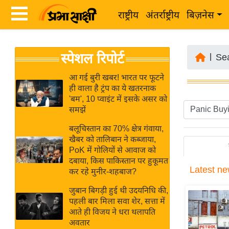
राष्ट्रीय
अंतर्राष्ट्रीय
बिज़नेस
Latest
ता
स्पेशल रिपोर्ट
News
|
Se
ज़ा
in
ख
आ गई बुरी खबर! भारत पर फूटने
Hindi
ही वाला है ट्रंप का ये खतरनाक
ब
'बम', 10 प्वाइंट में इसके असर को
र
समझें
Hindi
राष्ट्रीय
बलूचिस्तान का 70% क्षेत्र गंवाया,
News
अंतर्राष्ट्रीय
खैबर को तालिबान ने कब्जाया,
Live
PoK में गोलियों से आवाज को
बिज़नेस
दबाया, किस पाकिस्तान पर हुकूमत
Latest
ne
उद्योग
कर रहे मुनीर-शहबाज?
Breaking
जगत
News in
जुबान बिगड़ी हुई थी उदयनिधि की,
विशेषज्ञ
पहली बार मिला सवा शेर, सत्ता में
Hindi
आते ही विजय ने धरा थलापति
राय
अवतार