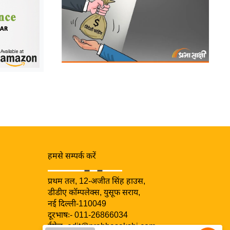
हमसे सम्पर्क करें
प्रथम तल, 12-अजीत सिंह हाउस,
डीडीए कॉम्पलेक्स, युसूफ सराय,
नई दिल्ली-110049
दूरभाषः- 011-26866034
ईमेल-
edit@prabhasakshi.com