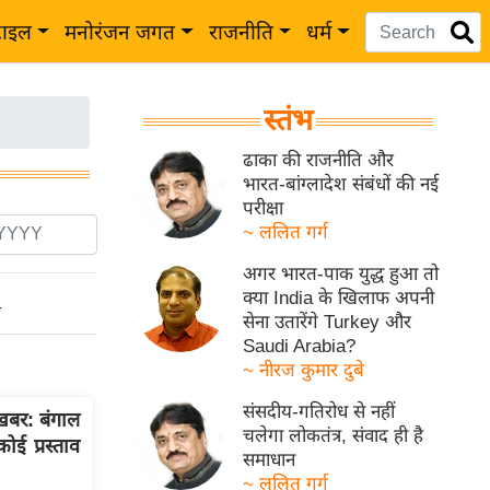
टाइल
मनोरंजन जगत
राजनीति
धर्म
स्तंभ
ढाका की राजनीति और
भारत-बांग्लादेश संबंधों की नई
परीक्षा
~ ललित गर्ग
अगर भारत-पाक युद्ध हुआ तो
क्या India के खिलाफ अपनी
ो
सेना उतारेंगे Turkey और
Saudi Arabia?
~ नीरज कुमार दुबे
संसदीय-गतिरोध से नहीं
खबर: बंगाल
चलेगा लोकतंत्र, संवाद ही है
ोई प्रस्ताव
समाधान
~ ललित गर्ग