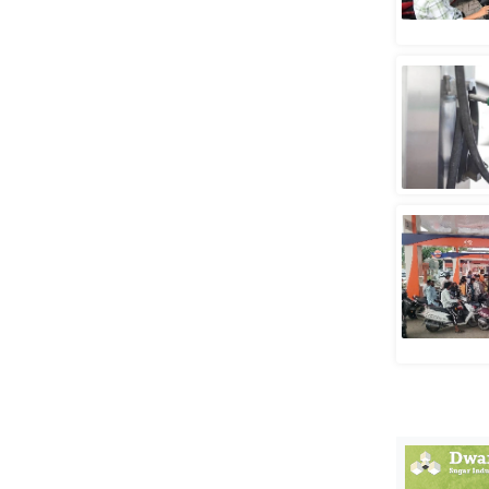
स्तंभ
एम.
आर.
आई.
चाय पर
समीक्षा
धर्म
ज्योतिष
प्रभु
महिमा/
धर्मस्थल
व्रत
त्योहार
राशिफल
विशेष