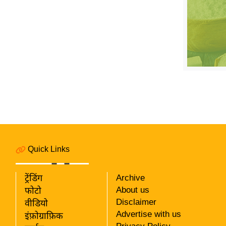
विश्लेषण
ट्रेंडिंग
Q
u
i
c
k
L
i
n
k
Quick Links
s
विधानसभा
ट्रेंडिंग
Archive
About us
चुनाव
फोटो
Disclaimer
वीडियो
फोटो
Advertise with us
इंफ़ोग्राफ़िक
वीडियो