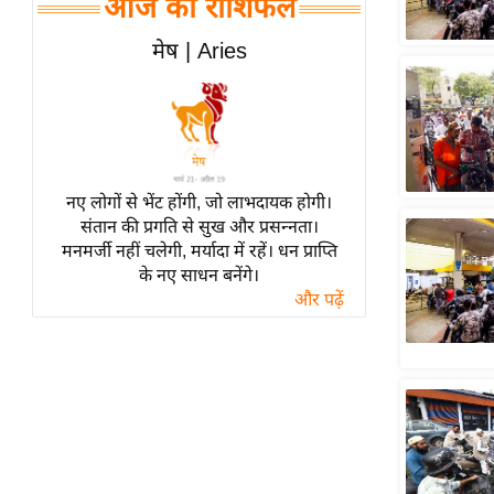
आज का राशिफल
हॉलीवुड
फिल्म समीक्षा
मेष | Aries
Breaking
News
लाइफस्टाइल
टेक्नॉलॉजी
नए लोगों से भेंट होंगी, जो लाभदायक होगी।
ब्यूटी/फैशन
संतान की प्रगति से सुख और प्रसन्नता।
घरेलू नुस्खे
मनमर्जी नहीं चलेगी, मर्यादा में रहें। धन प्राप्ति
के नए साधन बनेंगे।
पर्यटन स्थल
और पढ़ें
फिटनेस मंत्रा
रिलेशनशिप
राजनीति
विश्लेषण
समसामयिक
मातृभूमि