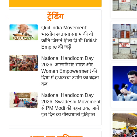
बजट
Hindi
खेल
News
ट्रेंडिंग
क्रिकेट
Hindi
Quit India Movement:
IPL
भारतीय स्वतंत्रता संग्राम की वो
Videos
2026
क्रांति जिसने हिला दी थी British
क्राइम
Empire की जड़ें
ई-पेपर
National Handloom Day
2026: आत्मनिर्भर भारत और
मिसाल बेमिसाल
Women Empowerment की
शख्सियत
दिशा में हथकरघा उद्योग का बढ़ता
यंग इंडिया
कद
साहित्य जगत
National Handloom Day
2026: Swadeshi Movement
ऑटो वर्ल्ड
से PM Modi की पहल तक, जानें
न्यूज ब्रीफ
इस दिन का गौरवशाली इतिहास
मनोरंजन जगत
बॉलीवुड