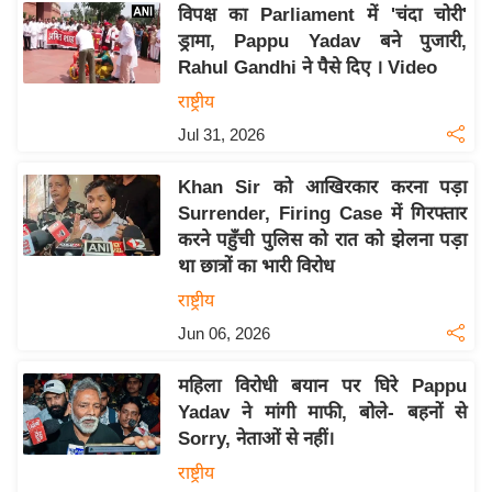
विपक्ष का Parliament में 'चंदा चोरी'
इ
ड्रामा, Pappu Yadav बने पुजारी,
म
Rahul Gandhi ने पैसे दिए । Video
ई
राष्ट्रीय
-
Jul 31, 2026
पे
प
Khan Sir को आखिरकार करना पड़ा
र
Surrender, Firing Case में गिरफ्तार
मि
करने पहुँची पुलिस को रात को झेलना पड़ा
सा
था छात्रों का भारी विरोध
ल
राष्ट्रीय
Jun 06, 2026
बे
मि
महिला विरोधी बयान पर घिरे Pappu
सा
Yadav ने मांगी माफी, बोले- बहनों से
ल
Sorry, नेताओं से नहीं।
श
राष्ट्रीय