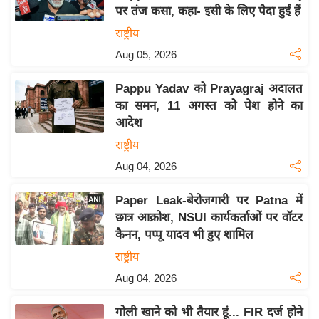
पर तंज कसा, कहा- इसी के लिए पैदा हुईं हैं
य
राष्ट्रीय
बि
Aug 05, 2026
ज़
ने
Pappu Yadav को Prayagraj अदालत
स
का समन, 11 अगस्त को पेश होने का
उ
आदेश
द्यो
राष्ट्रीय
ग
Aug 04, 2026
ज
ग
Paper Leak-बेरोजगारी पर Patna में
त
छात्र आक्रोश, NSUI कार्यकर्ताओं पर वॉटर
वि
कैनन, पप्पू यादव भी हुए शामिल
शे
राष्ट्रीय
ष
Aug 04, 2026
ज्ञ
रा
गोली खाने को भी तैयार हूं... FIR दर्ज होने