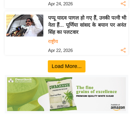
ख्सि
Apr 24, 2026
य
त
पप्पू यादव पागल हो गए हैं, उनकी पत्नी भी
नेता हैं... पूर्णिया सांसद के बयान पर अनंत
यं
सिंह का पलटवार
ग
राष्ट्रीय
इं
डि
Apr 22, 2026
या
Load More...
सा
हि
त्य
ज
ग
त
ऑ
टो
व