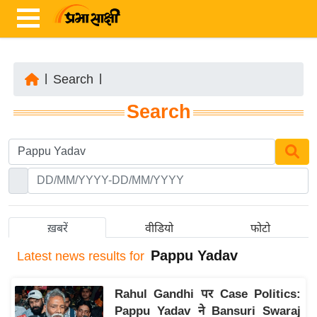
|
Search
|
ता
Search
ज़ा
ख
ब
र
रा
ष्ट्री
ख़बरें
वीडियो
फोटो
य
Pappu Yadav
Latest
news results for
अं
त
Rahul Gandhi पर Case Politics:
र्रा
Pappu Yadav ने Bansuri Swaraj
ष्ट्री