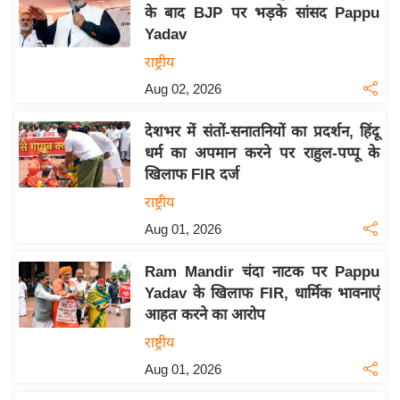
य
के बाद BJP पर भड़के सांसद Pappu
ब
Yadav
ज
राष्ट्रीय
ट
Aug 02, 2026
खे
ल
देशभर में संतों-सनातनियों का प्रदर्शन, हिंदू
धर्म का अपमान करने पर राहुल-पप्पू के
क्रि
खिलाफ FIR दर्ज
के
राष्ट्रीय
ट
Aug 01, 2026
I
P
Ram Mandir चंदा नाटक पर Pappu
L
Yadav के खिलाफ FIR, धार्मिक भावनाएं
2
आहत करने का आरोप
0
राष्ट्रीय
2
Aug 01, 2026
6
क्रा